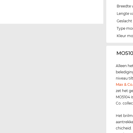
Breedte 
Lengte v
Geslacht
Type mo
Kleur m
‌MO510
Alleen he
beledigin
niveau ti
Max & Co
zet het g
MO5104 is
Co. colle
Het brilm
aantrekke
chicheid.