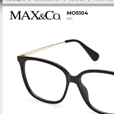
MO5104
001