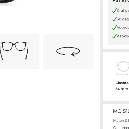
Exclus
Gratis
30 dag
Voorde
Aankoo
Glasbre
54 mm
MO 51
Maten & 
Glasbree