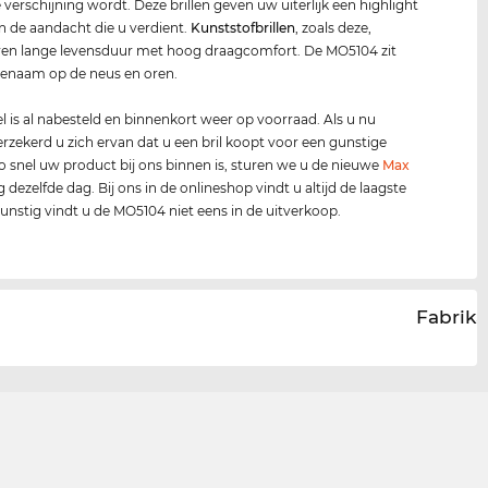
verschijning wordt. Deze brillen geven uw uiterlijk een highlight
n de aandacht die u verdient.
Kunststof
brillen
, zoals deze,
en lange levensduur met hoog draagcomfort. De MO5104 zit
genaam op de neus en oren.
 is al nabesteld en binnenkort weer op voorraad. Als u nu
verzekerd u zich ervan dat u een bril koopt voor een gunstige
 zo snel uw product bij ons binnen is, sturen we u de nieuwe
Max
g dezelfde dag. Bij ons in de onlineshop vindt u altijd de laagste
 gunstig vindt u de MO5104 niet eens in de uitverkoop.
Fabrika