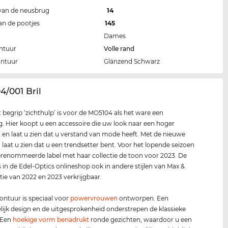
van de neusbrug
14
an de pootjes
145
Dames
ntuur
Volle rand
ontuur
Glänzend Schwarz
4/001 Bril
t begrip ‘zichthulp’ is voor de MO5104 als het ware een
g. Hier koopt u een accessoire die uw look naar een hoger
lt en laat u zien dat u verstand van mode heeft. Met de nieuwe
.
laat u zien dat u een trendsetter bent. Voor het lopende seizoen
erenommeerde label met haar collectie de toon voor 2023. De
 in de Edel-Optics onlineshop ook in andere stijlen van Max &
ctie van 2022 en 2023 verkrijgbaar.
ontuur is speciaal voor
power
vrouwen
ontworpen. Een
lijk design en de uitgesprokenheid onderstrepen de klassieke
 Een
hoekige vorm benadrukt
ronde gezichten, waardoor u een