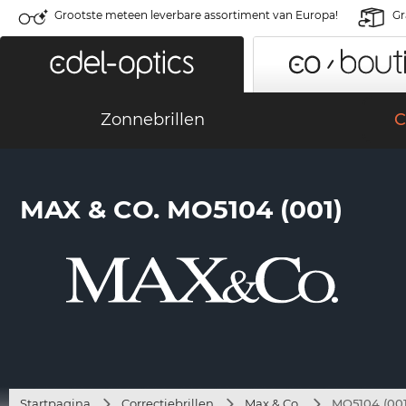
Grootste meteen leverbare assortiment van Europa!
Gr
Zonnebrillen
C
MAX & CO. MO5104 (001)
Startpagina
Correctiebrillen
Max & Co.
MO5104 (001