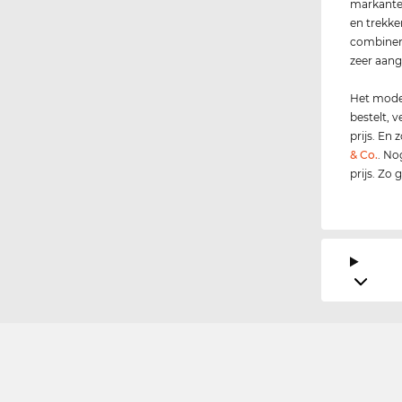
markante 
en trekke
combiner
zeer aan
Het model
bestelt, 
prijs. En
& Co.
. No
prijs. Zo