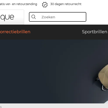
atis ver- en retourzending
30 dagen retourrecht
orrectiebrillen
Sportbrillen
)