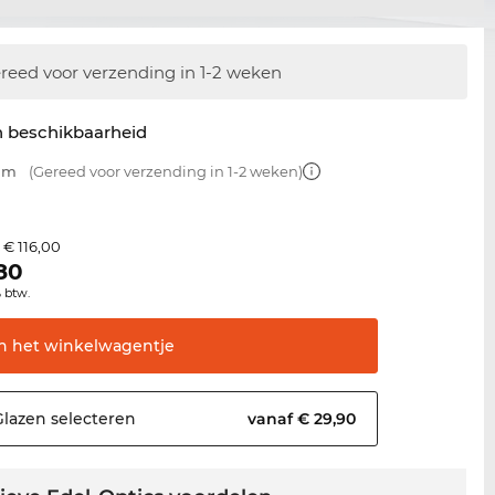
reed voor verzending in 1-2 weken
n beschikbaarheid
 mm
(Gereed voor verzending in 1-2 weken)
€ 116,00
s
80
% btw.
In het
winkelwagentje
Glazen
selecteren
vanaf € 29,90