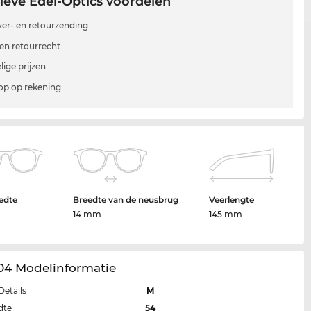
ieve Edel-Optics voordelen
 ver- en retourzending
en retourrecht
lige prijzen
p op rekening
edte
Breedte van de neusbrug
Veerlengte
14 mm
145 mm
04 Modelinformatie
Details
M
dte
54