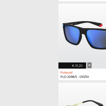
€ 51,20
P
Polaroid
PLD 2098/S - D51/5X