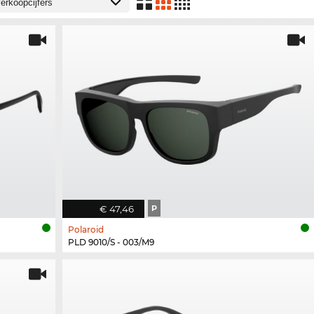
€ 47,46
P
Polaroid
PLD 9010/S - 003/M9