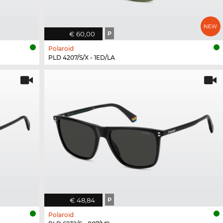
€ 60,00
P
Polaroid
PLD 4207/S/X - 1ED/LA
€ 48,84
P
Polaroid