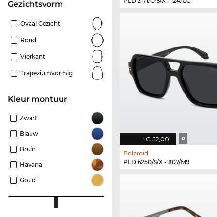
PLD 2171/G/S/X - 124/UC
Gezichtsvorm
Ovaal Gezicht
Rond
Vierkant
Trapeziumvormig
Kleur montuur
Zwart
Blauw
€ 52,00
P
Bruin
Polaroid
PLD 6250/S/X - 807/M9
Havana
Goud