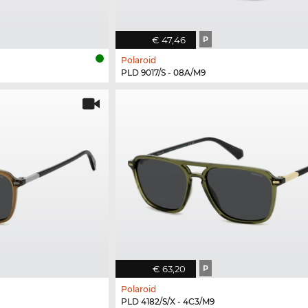
€ 47,46
P
Polaroid
PLD 9017/S - 08A/M9
€ 63,20
P
Polaroid
PLD 4182/S/X - 4C3/M9