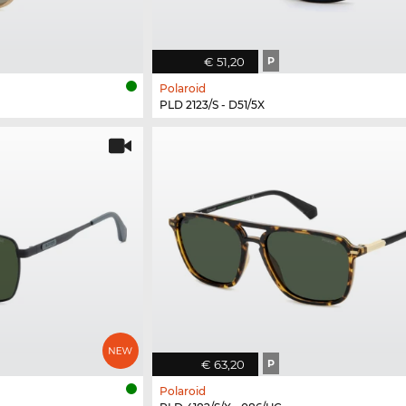
€ 51,20
P
Polaroid
PLD 2123/S - D51/5X
€ 63,20
P
Polaroid