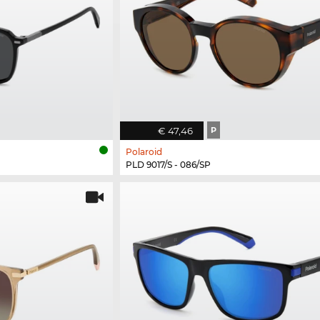
€ 47,46
P
Polaroid
PLD 9017/S - 086/SP