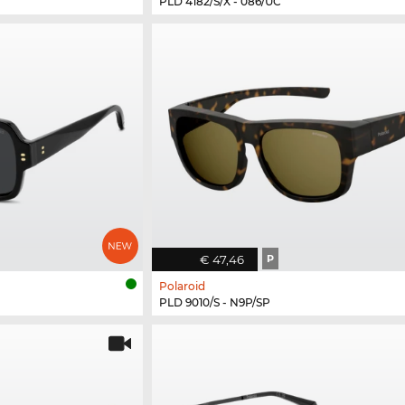
PLD 4182/S/X - 086/UC
€ 47,46
P
Polaroid
PLD 9010/S - N9P/SP