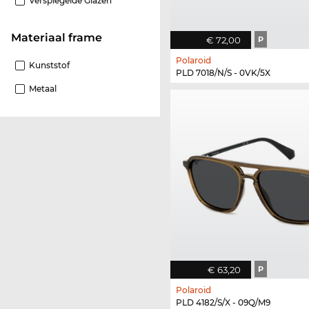
Verspiegelde Glazen
Materiaal frame
€ 72,00
P
Polaroid
Kunststof
PLD 7018/N/S - 0VK/5X
Metaal
€ 63,20
P
Polaroid
PLD 4182/S/X - 09Q/M9