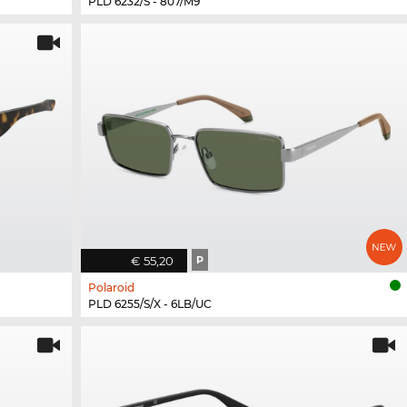
PLD 6232/S - 807/M9
€ 55,20
P
Polaroid
PLD 6255/S/X - 6LB/UC