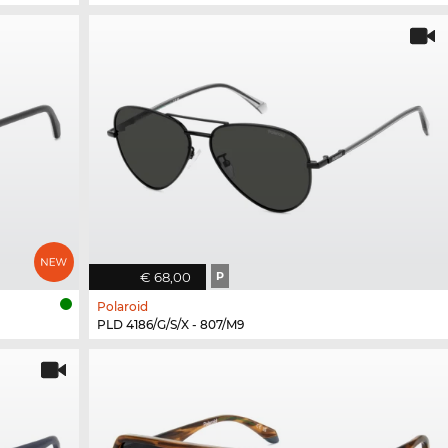
€ 68,00
P
Polaroid
PLD 4186/G/S/X - 807/M9