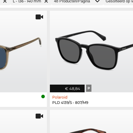
L - 136 - 140 mm
€ 48,84
P
Polaroid
PLD 4139/S - 807/M9