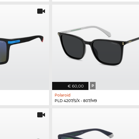
€ 60,00
P
Polaroid
PLD 4207/S/X - 807/M9