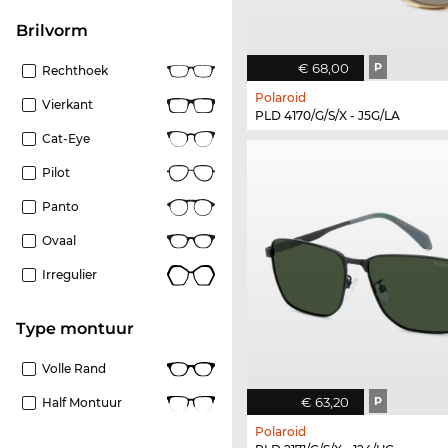
Brilvorm
€ 68,00
P
Rechthoek
Polaroid
Vierkant
PLD 4170/G/S/X - J5G/LA
Cat-Eye
Pilot
Panto
Ovaal
Irregulier
Type montuur
Volle Rand
€ 63,20
P
Half Montuur
Polaroid