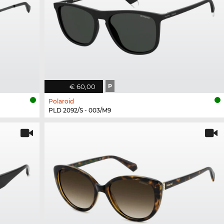
€ 60,00
P
Polaroid
PLD 2092/S - 003/M9