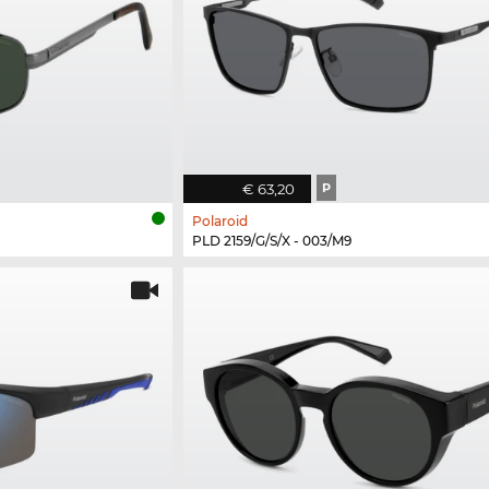
€ 63,20
P
Polaroid
PLD 2159/G/S/X - 003/M9