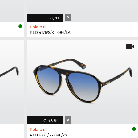
€ 63,20
P
Polaroid
PLD 4176/S/X - 086/LA
€ 48,84
P
Polaroid
PLD 6225/S - 086/Z7