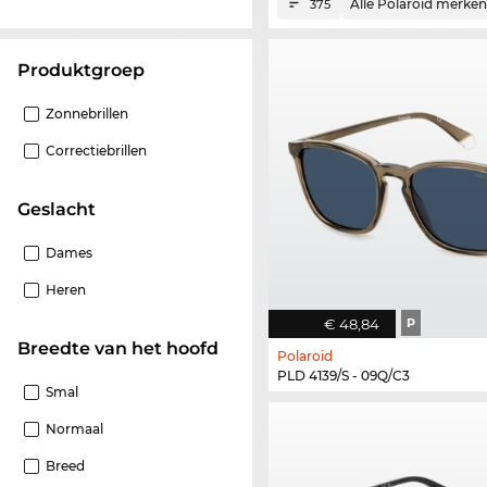
Alle Polaroid merken
375
Produktgroep
Zonnebrillen
Correctiebrillen
Geslacht
Dames
Heren
€ 48,84
P
Breedte van het hoofd
Polaroid
PLD 4139/S - 09Q/C3
Smal
Normaal
Breed