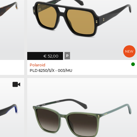
€ 52,00
P
Polaroid
PLD 6250/S/X - 003/MU