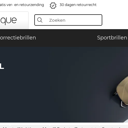
atis ver- en retourzending
30 dagen retourrecht
orrectiebrillen
Sportbrillen
L