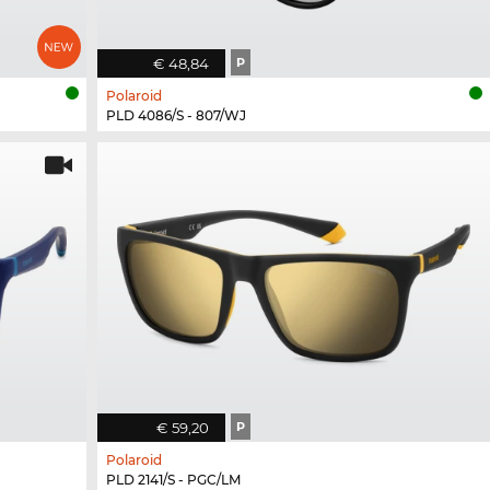
€ 48,84
P
Polaroid
PLD 4086/S - 807/WJ
€ 59,20
P
Polaroid
PLD 2141/S - PGC/LM