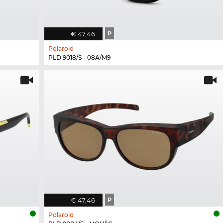
€ 47,46
P
Polaroid
PLD 9018/S - 08A/M9
€ 47,46
P
Polaroid