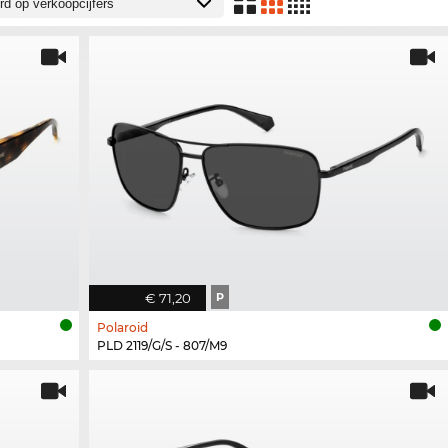
€ 71,20
P
Polaroid
PLD 2119/G/S - 807/M9