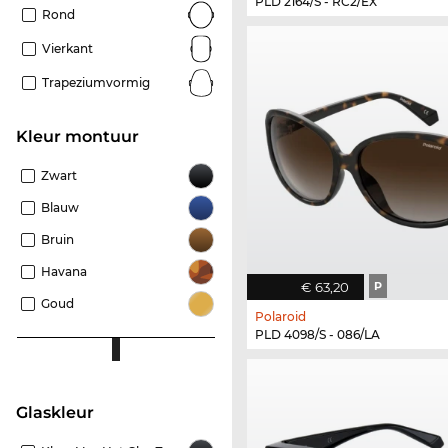
PLD 2164/S - RC2/EX
Rond
Vierkant
Trapeziumvormig
Kleur montuur
Zwart
Blauw
Bruin
Havana
€ 63,20
P
Goud
Polaroid
PLD 4098/S - 086/LA
Glaskleur