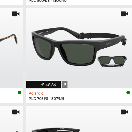
PLD 9004/S - MQU/IG
€ 48,84
P
Polaroid
PLD 7031/S - 807/M9