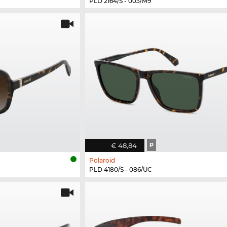
PLD 2164/S - 003/M9
€ 48,84
P
Polaroid
PLD 4180/S - 086/UC