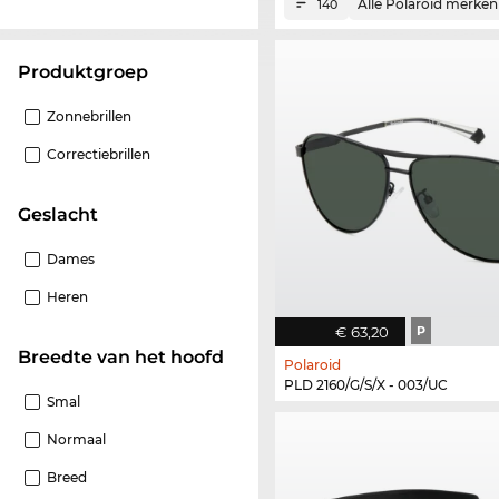
Alle Polaroid merken
140
Produktgroep
Zonnebrillen
Correctiebrillen
Geslacht
Dames
Heren
€ 63,20
P
Breedte van het hoofd
Polaroid
PLD 2160/G/S/X - 003/UC
Smal
Normaal
Breed