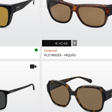
€ 47,46
P
Polaroid
PLD 9003/S - MQU/IG