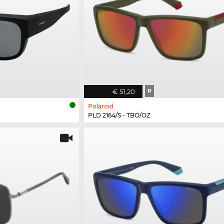
€ 51,20
P
Polaroid
PLD 2164/S - TBO/OZ