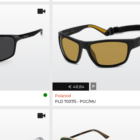
€ 48,84
P
Polaroid
PLD 7037/S - PGC/MU