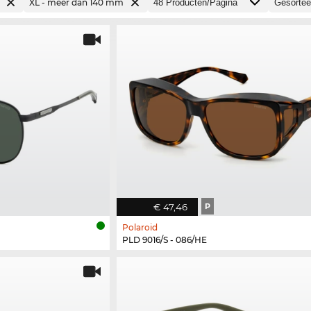
XL - meer dan 140 mm
€ 47,46
P
Polaroid
PLD 9016/S - 086/HE