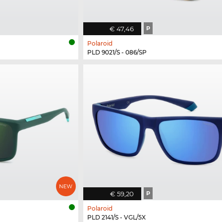
€ 47,46
P
Polaroid
PLD 9021/S - 086/SP
€ 59,20
P
Polaroid
PLD 2141/S - VGL/5X