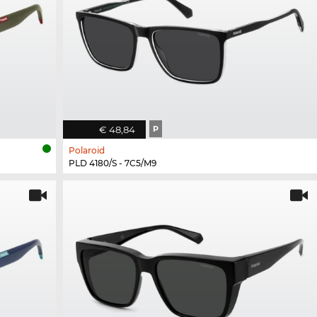
€ 48,84
P
Polaroid
PLD 4180/S - 7C5/M9