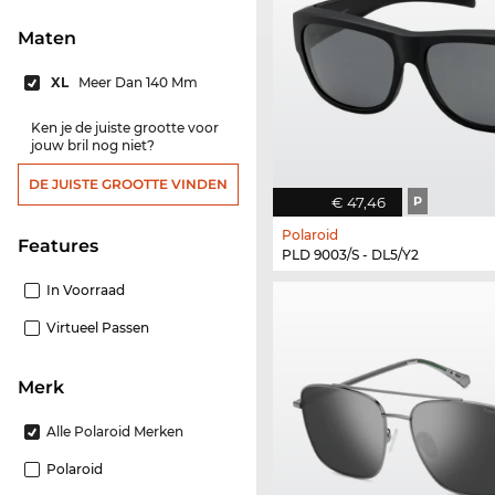
Maten
XL
Meer Dan 140 Mm
Ken je de juiste grootte voor
jouw bril nog niet?
DE JUISTE GROOTTE VINDEN
€ 47,46
P
Polaroid
features
PLD 9003/S - DL5/Y2
In Voorraad
Virtueel Passen
Merk
Alle Polaroid Merken
Polaroid