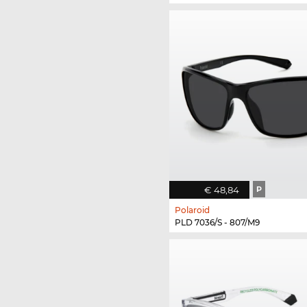
€ 48,84
P
Polaroid
PLD 7036/S - 807/M9