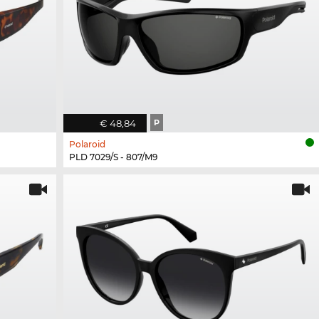
€ 48,84
P
Polaroid
PLD 7029/S - 807/M9