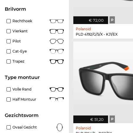
Brilvorm
€ 72,00
P
Rechthoek
Polaroid
Vierkant
PLD 4192/G/S/X - KJ1/EX
Pilot
Cat-Eye
Trapez
Type montuur
Volle Rand
Half Montuur
Gezichtsvorm
€ 51,20
P
Ovaal Gezicht
Polaroid