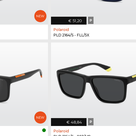
€ 51,20
P
Polaroid
PLD 2164/S - FLL/5X
€ 48,84
P
Polaroid