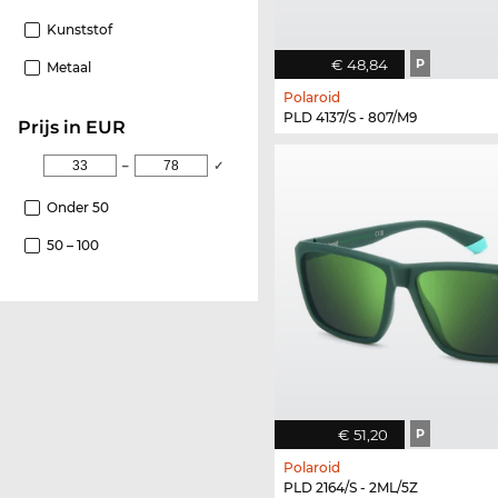
Kunststof
€ 48,84
P
Metaal
Polaroid
PLD 4137/S - 807/M9
Prijs in EUR
–
✓
Onder 50
50 – 100
€ 51,20
P
Polaroid
PLD 2164/S - 2ML/5Z