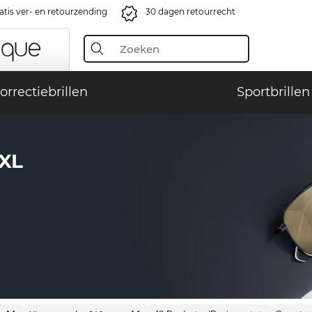
atis ver- en retourzending
30 dagen retourrecht
orrectiebrillen
Sportbrillen
XL