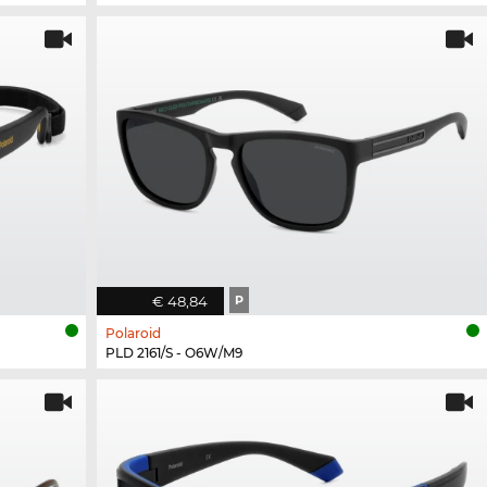
€ 48,84
P
Polaroid
PLD 2161/S - O6W/M9