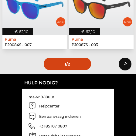
€ 62,10
€ 62,10
Puma
Puma
PJ0084S - 007
PJ0087S - 003
›
1
/2
HULP NODIG?
ma-vr 9-18uur
Helpcenter
Een aanvraag indienen
+31 85 107 0807