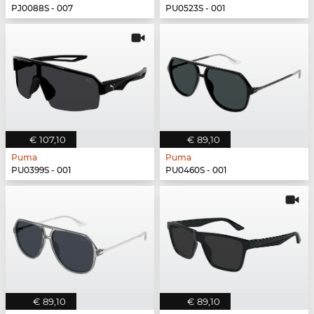
PJ0088S - 007
PU0523S - 001
€ 107,10
€ 89,10
Puma
Puma
PU0399S - 001
PU0460S - 001
€ 89,10
€ 89,10