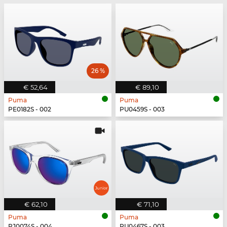
26 %
€ 52,64
€ 89,10
Puma
Puma
PE0182S - 002
PU0459S - 003
€ 62,10
€ 71,10
Puma
Puma
PJ0074S - 004
PU0467S - 003