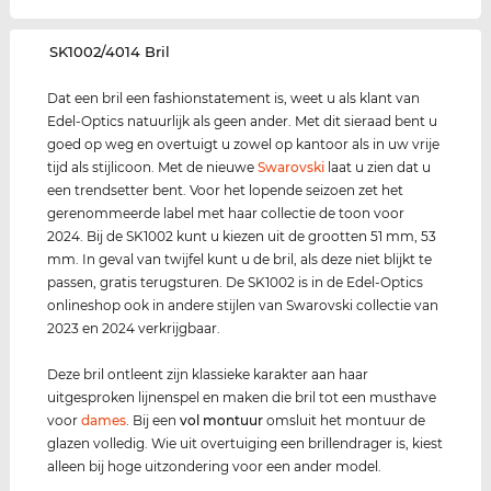
‌SK1002/4014 Bril
Dat een bril een fashionstatement is, weet u als klant van
Edel-Optics natuurlijk als geen ander. Met dit sieraad bent u
goed op weg en overtuigt u zowel op kantoor als in uw vrije
tijd als stijlicoon. Met de nieuwe
Swarovski
laat u zien dat u
een trendsetter bent. Voor het lopende seizoen zet het
gerenommeerde label met haar collectie de toon voor
2024. Bij de SK1002 kunt u kiezen uit de grootten 51 mm, 53
mm. In geval van twijfel kunt u de bril, als deze niet blijkt te
passen, gratis terugsturen. De SK1002 is in de Edel-Optics
onlineshop ook in andere stijlen van Swarovski collectie van
2023 en 2024 verkrijgbaar.
Deze bril ontleent zijn klassieke karakter aan haar
uitgesproken lijnenspel en maken die bril tot een musthave
voor
dames
. Bij een
vol montuur
omsluit het montuur de
glazen volledig. Wie uit overtuiging een brillendrager is, kiest
alleen bij hoge uitzondering voor een ander model.