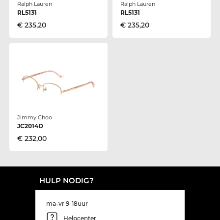
Ralph Lauren
Ralph Lauren
RL5131
RL5131
€ 235,20
€ 235,20
Jimmy Choo
JC2014D
€ 232,00
HULP NODIG?
ma-vr 9-18uur
Helpcenter