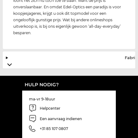
loont het zich nu toch toe te slaan. Want de prijs is
onverslaanbaar. En omdat Edel-Optics een paradijs is voor
koopjesjageres, krijgt u ook dit topmodel voor een
ongelooflijk gunstige prijs. Wat bij andere onlineshops
uitverkoop is, is bij ons eigenlijk gewoon ‘all-day-everyday’
besparen.
Fabrik
HULP NODIG?
ma-vr 9-18uur
Helpcenter
Een aanvraag indienen
+31 85 107 0807