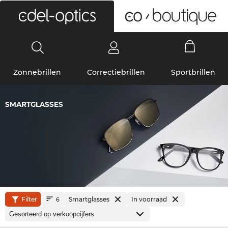
0
Zonnebrillen
Correctiebrillen
Sportbrillen
SMARTGLASSES
Filter
Smartglasses
In voorraad
6