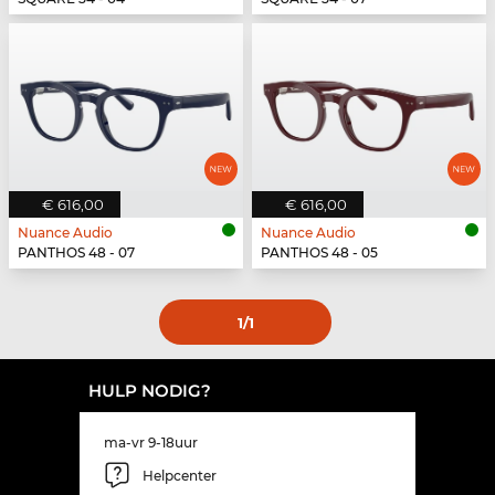
€ 616,00
€ 616,00
Nuance Audio
Nuance Audio
PANTHOS 48 - 07
PANTHOS 48 - 05
1
/1
HULP NODIG?
ma-vr 9-18uur
Helpcenter