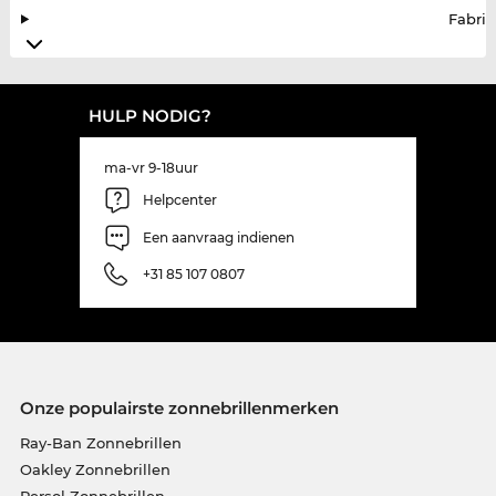
Fabrik
HULP NODIG?
ma-vr 9-18uur
Helpcenter
Een aanvraag indienen
+31 85 107 0807
Onze populairste zonnebrillenmerken
Ray-Ban Zonnebrillen
Oakley Zonnebrillen
Persol Zonnebrillen