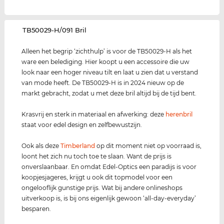
‌TB50029-H/091 Bril
Alleen het begrip ‘zichthulp’ is voor de TB50029-H als het
ware een belediging. Hier koopt u een accessoire die uw
look naar een hoger niveau tilt en laat u zien dat u verstand
van mode heeft. De TB50029-H is in 2024 nieuw op de
markt gebracht, zodat u met deze bril altijd bij de tijd bent.
Krasvrij en sterk in materiaal en afwerking: deze
herenbril
staat voor edel design en zelfbewustzijn.
Ook als deze
Timberland
op dit moment niet op voorraad is,
loont het zich nu toch toe te slaan. Want de prijs is
onverslaanbaar. En omdat Edel-Optics een paradijs is voor
koopjesjageres, krijgt u ook dit topmodel voor een
ongelooflijk gunstige prijs. Wat bij andere onlineshops
uitverkoop is, is bij ons eigenlijk gewoon ‘all-day-everyday’
besparen.