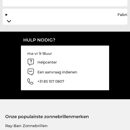
Fabrik
HULP NODIG?
ma-vr 9-18uur
Helpcenter
Een aanvraag indienen
+31 85 107 0807
Onze populairste zonnebrillenmerken
Ray-Ban Zonnebrillen