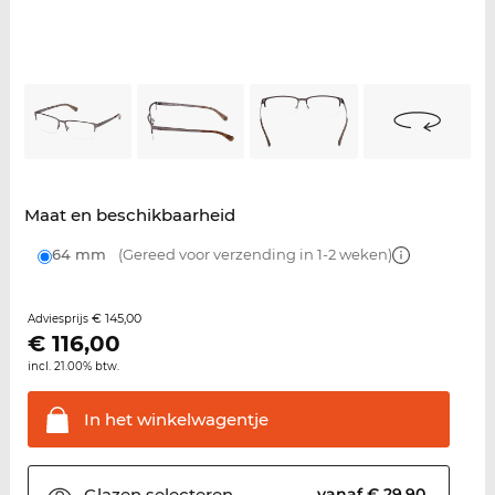
Maat en beschikbaarheid
64 mm
(Gereed voor verzending in 1-2 weken)
€ 145,00
Adviesprijs
€
116,00
incl. 21.00% btw.
In het
winkelwagentje
Glazen
selecteren
vanaf € 29,90