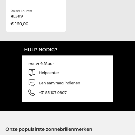
Ralph Lauren
RL5119
€ 160,00
HULP NODIG?
ma-vr 9-18uur
Helpcenter
Een aanvraag indienen
+31 85 107 0807
Onze populairste zonnebrillenmerken