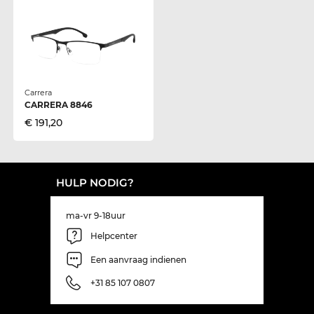
Carrera
CARRERA 8846
€ 191,20
HULP NODIG?
ma-vr 9-18uur
Helpcenter
Een aanvraag indienen
+31 85 107 0807