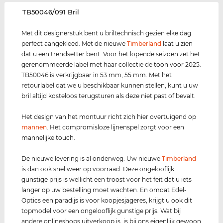
‌TB50046/091 Bril
Met dit designerstuk bent u briltechnisch gezien elke dag
perfect aangekleed. Met de nieuwe
Timberland
laat u zien
dat u een trendsetter bent. Voor het lopende seizoen zet het
gerenommeerde label met haar collectie de toon voor 2025.
TB50046 is verkrijgbaar in 53 mm, 55 mm. Met het
retourlabel dat we u beschikbaar kunnen stellen, kunt u uw
bril altijd kosteloos terugsturen als deze niet past of bevalt.
Het design van het montuur richt zich hier overtuigend op
mannen
. Het compromisloze lijnenspel zorgt voor een
mannelijke touch.
De nieuwe levering is al onderweg. Uw nieuwe
Timberland
is dan ook snel weer op voorraad. Deze ongelooflijk
gunstige prijs is wellicht een troost voor het feit dat u iets
langer op uw bestelling moet wachten. En omdat Edel-
Optics een paradijs is voor koopjesjageres, krijgt u ook dit
topmodel voor een ongelooflijk gunstige prijs. Wat bij
andere onlineshops uitverkoop is, is bij ons eigenlijk gewoon