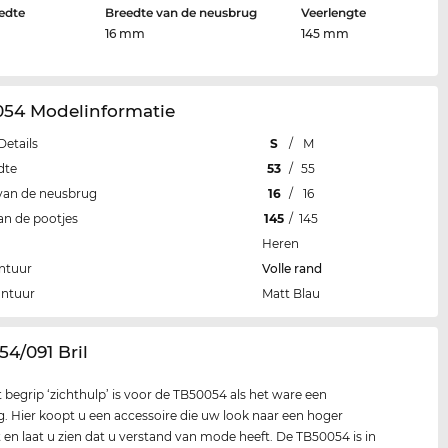
edte
Breedte van de neusbrug
Veerlengte
16 mm
145 mm
054 Modelinformatie
Details
S
/
M
dte
53
/
55
van de neusbrug
16
/
16
an de pootjes
145
/
145
Heren
ntuur
Volle rand
ontuur
Matt Blau
54/091 Bril
t begrip ‘zichthulp’ is voor de TB50054 als het ware een
g. Hier koopt u een accessoire die uw look naar een hoger
lt en laat u zien dat u verstand van mode heeft. De TB50054 is in