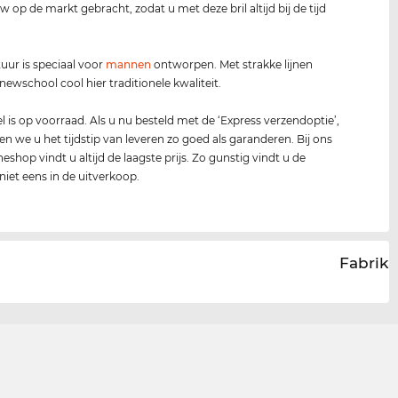
w op de markt gebracht, zodat u met deze bril altijd bij de tijd
ur is speciaal voor
mannen
ontworpen. Met strakke lijnen
ewschool cool hier traditionele kwaliteit.
 is op voorraad. Als u nu besteld met de ‘Express verzendoptie’,
n we u het tijdstip van leveren zo goed als garanderen. Bij ons
neshop vindt u altijd de laagste prijs. Zo gunstig vindt u de
iet eens in de uitverkoop.
Fabrika