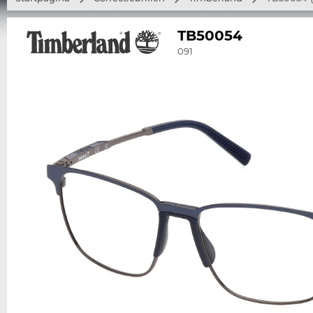
TB50054
091