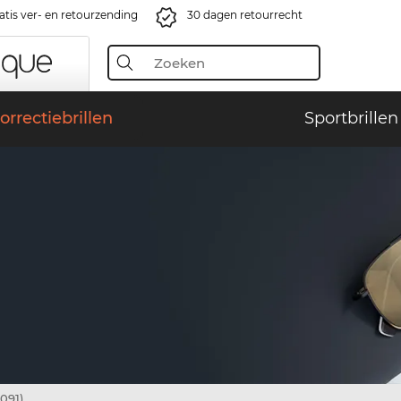
atis ver- en retourzending
30 dagen retourrecht
orrectiebrillen
Sportbrillen
091)