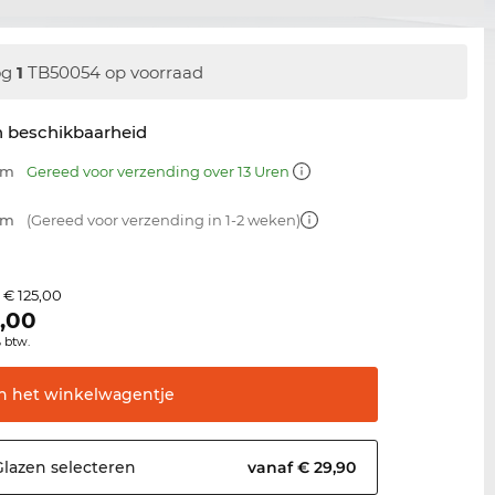
og
1
TB50054 op voorraad
n beschikbaarheid
mm
Gereed voor verzending over 13 Uren
mm
(Gereed voor verzending in 1-2 weken)
€ 125,00
s
,00
% btw.
In het
winkelwagentje
Glazen
selecteren
vanaf € 29,90