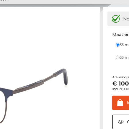
N
Maat e
53 
55 
Adviesprij
€
100
incl. 21.00