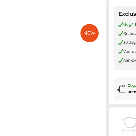
Exclus
Nog
1
T
Gratis
30 dag
Voorde
Aankoo
Gega
uren