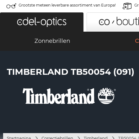
Grootste meteen leverbare assortiment van Europa!
Gr
Zonnebrillen
C
TIMBERLAND TB50054 (091)
Startpagina
Correctiebrillen
Timberland
TB50054 (