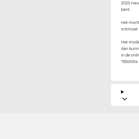
2025 nieu
bent.
Het montu
ontmoet n
Het model
dan kunne
in de onli
TB50054 n