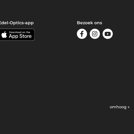
Edel-Optics-app
Bezoek ons
omhoog