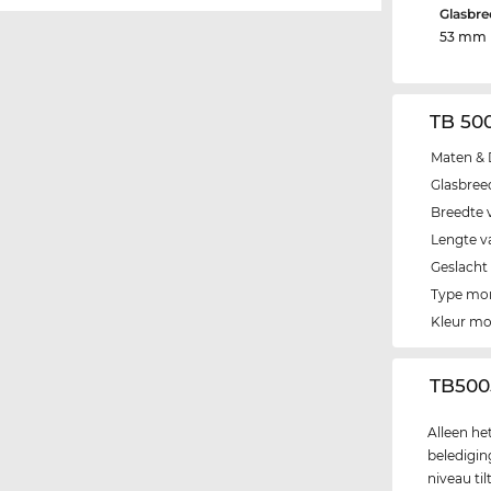
Glasbre
53 mm
TB 50
Maten & 
Glasbree
Breedte 
Lengte v
Geslacht
Type mo
Kleur m
‌TB500
Alleen he
beledigin
niveau ti