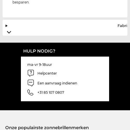
besparen.
Fabrik
HULP NODIG?
ma-vr 9-18uur
Helpcenter
Een aanvraag indienen
+31 85 107 0807
Onze populairste zonnebrillenmerken