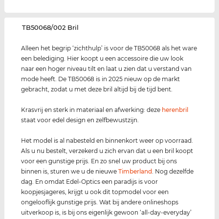
‌TB50068/002 Bril
Alleen het begrip ‘zichthulp’ is voor de TB50068 als het ware
een belediging. Hier koopt u een accessoire die uw look
naar een hoger niveau tilt en laat u zien dat u verstand van
mode heeft. De TB50068 is in 2025 nieuw op de markt
gebracht, zodat u met deze bril altijd bij de tijd bent.
Krasvrij en sterk in materiaal en afwerking: deze
herenbril
staat voor edel design en zelfbewustzijn.
Het model is al nabesteld en binnenkort weer op voorraad.
Als u nu bestelt, verzekerd u zich ervan dat u een bril koopt
voor een gunstige prijs. En zo snel uw product bij ons
binnen is, sturen we u de nieuwe
Timberland
. Nog dezelfde
dag. En omdat Edel-Optics een paradijs is voor
koopjesjageres, krijgt u ook dit topmodel voor een
ongelooflijk gunstige prijs. Wat bij andere onlineshops
uitverkoop is, is bij ons eigenlijk gewoon ‘all-day-everyday’