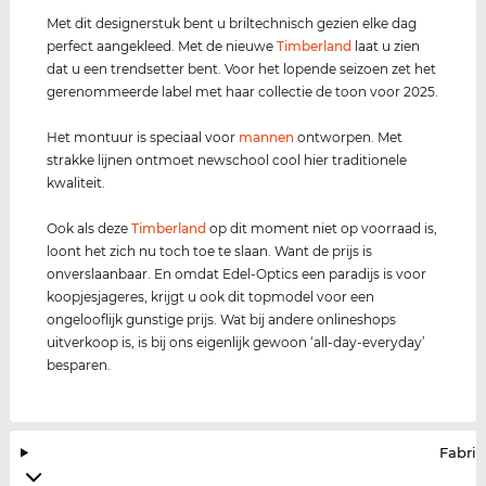
Met dit designerstuk bent u briltechnisch gezien elke dag
perfect aangekleed. Met de nieuwe
Timberland
laat u zien
dat u een trendsetter bent. Voor het lopende seizoen zet het
gerenommeerde label met haar collectie de toon voor 2025.
Het montuur is speciaal voor
mannen
ontworpen. Met
strakke lijnen ontmoet newschool cool hier traditionele
kwaliteit.
Ook als deze
Timberland
op dit moment niet op voorraad is,
loont het zich nu toch toe te slaan. Want de prijs is
onverslaanbaar. En omdat Edel-Optics een paradijs is voor
koopjesjageres, krijgt u ook dit topmodel voor een
ongelooflijk gunstige prijs. Wat bij andere onlineshops
uitverkoop is, is bij ons eigenlijk gewoon ‘all-day-everyday’
besparen.
Fabrik