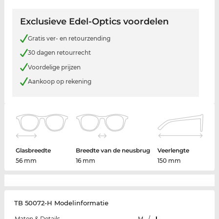
Exclusieve Edel-Optics voordelen
Gratis ver- en retourzending
30 dagen retourrecht
Voordelige prijzen
Aankoop op rekening
Glasbreedte
Breedte van de neusbrug
Veerlengte
56 mm
16 mm
150 mm
TB 50072-H Modelinformatie
Maten & Details
M
/
L