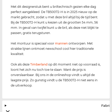
Met dit designerstuk bent u briltechnisch gezien elke dag
perfect aangekleed. De TB50072-H is in 2025 nieuw op de
markt gebracht, zodat u met deze bril altijd bij de tijd bent.
Bij de TB50072-H kunt u kiezen uit de grootten 54 mm, 56
mm. In geval van twijfel kunt u de bril, als deze niet blijkt te
passen, gratis terugsturen.
Het montuur is speciaal voor
mannen
ontworpen. Met
strakke lijnen ontmoet newschool cool hier traditionele
kwaliteit.
Ook als deze
Timberland
op dit moment niet op voorraad is,
loont het zich nu toch toe te slaan. Want de prijs is
onverslaanbaar. Bij ons in de onlineshop vindt u altijd de
laagste prijs. Zo gunstig vindt u de TB50072-H niet eens in
de uitverkoop.
Fabrik