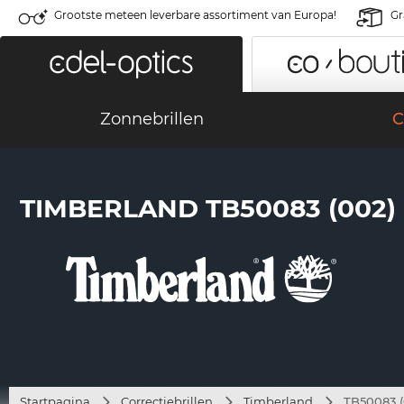
Grootste meteen leverbare assortiment van Europa!
Gr
Zonnebrillen
C
TIMBERLAND TB50083 (002)
Startpagina
Correctiebrillen
Timberland
TB50083 (