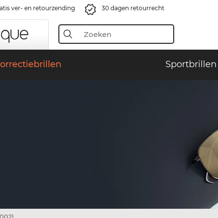
atis ver- en retourzending
30 dagen retourrecht
orrectiebrillen
Sportbrillen
002)