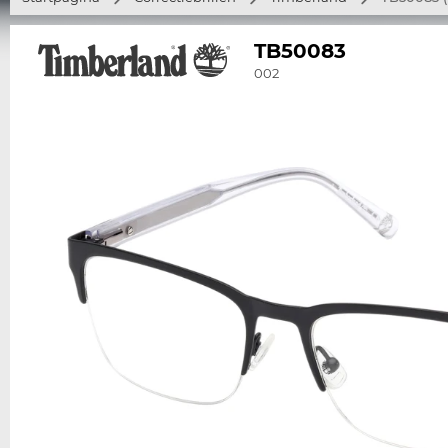
TB50083
002