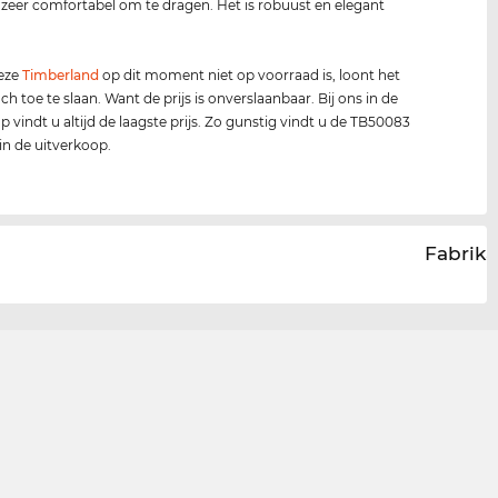
zeer comfortabel om te dragen. Het is robuust en elegant
deze
Timberland
op dit moment niet op voorraad is, loont het
ch toe te slaan. Want de prijs is onverslaanbaar. Bij ons in de
p vindt u altijd de laagste prijs. Zo gunstig vindt u de TB50083
 in de uitverkoop.
Fabrika