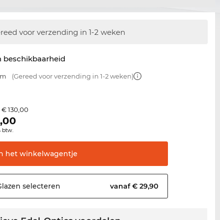
reed voor verzending in 1-2 weken
n beschikbaarheid
mm
(Gereed voor verzending in 1-2 weken)
€ 130,00
s
,00
% btw.
In het
winkelwagentje
Glazen
selecteren
vanaf € 29,90