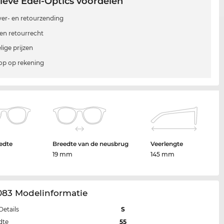
ieve Edel-Optics voordelen
 ver- en retourzending
en retourrecht
lige prijzen
p op rekening
edte
Breedte van de neusbrug
Veerlengte
19 mm
145 mm
083 Modelinformatie
Details
S
dte
55