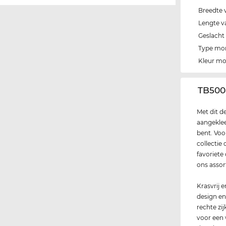
Breedte 
Lengte v
Geslacht
Type mo
Kleur m
‌TB500
Met dit d
aangekle
bent. Voo
collectie
favoriete
ons asso
Krasvrij 
design en
rechte zi
voor een 