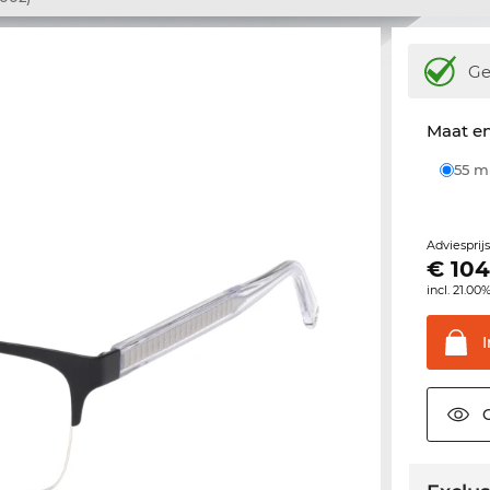
Ge
Maat e
55 
Adviesprij
€
104
incl. 21.00