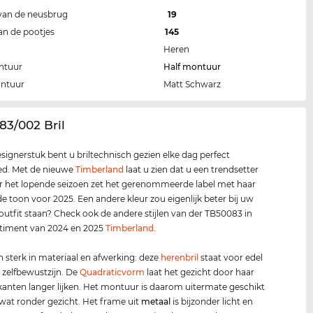
van de neusbrug
19
an de pootjes
145
Heren
ntuur
Half montuur
ontuur
Matt Schwarz
83/002 Bril
esignerstuk bent u briltechnisch gezien elke dag perfect
ed. Met de nieuwe
Timberland
laat u zien dat u een trendsetter
r het lopende seizoen zet het gerenommeerde label met haar
 de toon voor 2025. Een andere kleur zou eigenlijk beter bij uw
 outfit staan? Check ook de andere stijlen van der TB50083 in
rtiment van 2024 en 2025
Timberland
.
en sterk in materiaal en afwerking: deze
herenbril
staat voor edel
 zelfbewustzijn. De
Quadraticvorm
laat het gezicht door haar
jkanten langer lijken. Het montuur is daarom uitermate geschikt
wat ronder gezicht. Het frame uit
metaal
is bijzonder licht en