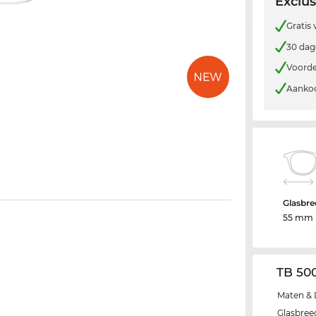
Exclus
Gratis
30 dag
Voorde
Aankoo
Glasbre
55 mm
TB 50
Maten & 
Glasbree