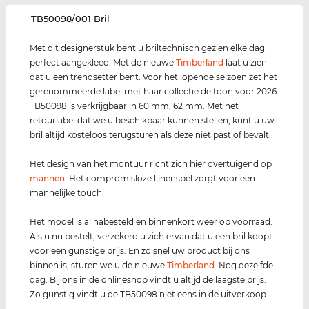
‌TB50098/001 Bril
Met dit designerstuk bent u briltechnisch gezien elke dag
perfect aangekleed. Met de nieuwe
Timberland
laat u zien
dat u een trendsetter bent. Voor het lopende seizoen zet het
gerenommeerde label met haar collectie de toon voor 2026.
TB50098 is verkrijgbaar in 60 mm, 62 mm. Met het
retourlabel dat we u beschikbaar kunnen stellen, kunt u uw
bril altijd kosteloos terugsturen als deze niet past of bevalt.
Het design van het montuur richt zich hier overtuigend op
mannen
. Het compromisloze lijnenspel zorgt voor een
mannelijke touch.
Het model is al nabesteld en binnenkort weer op voorraad.
Als u nu bestelt, verzekerd u zich ervan dat u een bril koopt
voor een gunstige prijs. En zo snel uw product bij ons
binnen is, sturen we u de nieuwe
Timberland
. Nog dezelfde
dag. Bij ons in de onlineshop vindt u altijd de laagste prijs.
Zo gunstig vindt u de TB50098 niet eens in de uitverkoop.