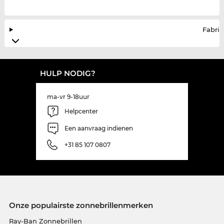
Fabrik
HULP NODIG?
ma-vr 9-18uur
Helpcenter
Een aanvraag indienen
+31 85 107 0807
Onze populairste zonnebrillenmerken
Ray-Ban Zonnebrillen