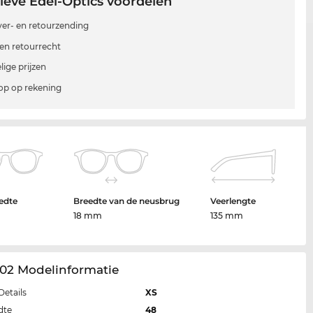
ieve Edel-Optics voordelen
 ver- en retourzending
en retourrecht
lige prijzen
p op rekening
edte
Breedte van de neusbrug
Veerlengte
18 mm
135 mm
102 Modelinformatie
Details
XS
dte
48