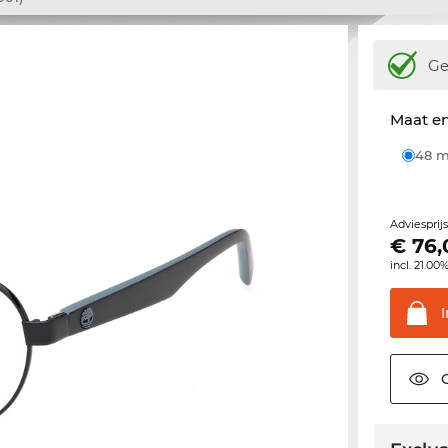
Ge
Maat e
48
Adviesprij
€
76,
incl. 21.00