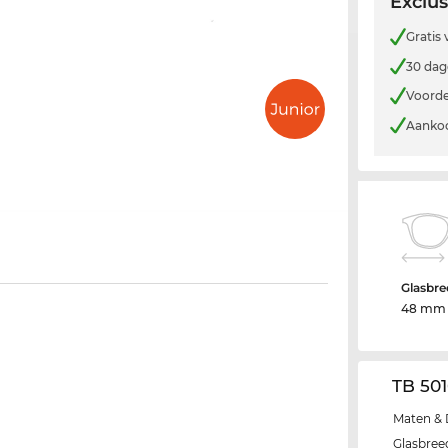
Exclus
Gratis
30 dag
Voorde
Aankoo
Glasbre
48 mm
TB 50
Maten & 
Glasbree