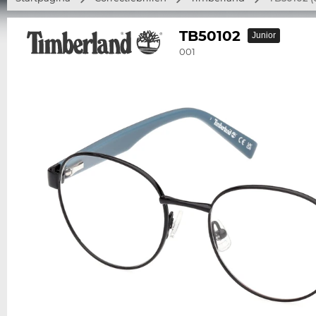
TB50102
Junior
001