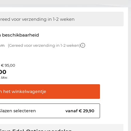
reed voor verzending in 1-2 weken
n beschikbaarheid
 mm
(Gereed voor verzending in 1-2 weken)
€ 95,00
s
00
% btw.
In het
winkelwagentje
Glazen
selecteren
vanaf € 29,90