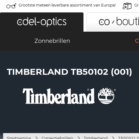
Grootste meteen leverbare assortiment van Europa!
Gr
Zonnebrillen
C
TIMBERLAND TB50102 (001)
Startpagina
Correctiebrillen
Timberland
TB50102 (