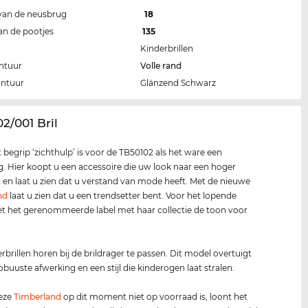
van de neusbrug
18
an de pootjes
135
Kinderbrillen
ntuur
Volle rand
ontuur
Glänzend Schwarz
02/001 Bril
t begrip ‘zichthulp’ is voor de TB50102 als het ware een
g. Hier koopt u een accessoire die uw look naar een hoger
lt en laat u zien dat u verstand van mode heeft. Met de nieuwe
nd
laat u zien dat u een trendsetter bent. Voor het lopende
et het gerenommeerde label met haar collectie de toon voor
rbrillen horen bij de brildrager te passen. Dit model overtuigt
obuuste afwerking en een stijl die kinderogen laat stralen.
deze
Timberland
op dit moment niet op voorraad is, loont het