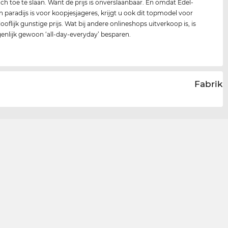
och toe te slaan. Want de prijs is onverslaanbaar. En omdat Edel-
n paradijs is voor koopjesjageres, krijgt u ook dit topmodel voor
oflijk gunstige prijs. Wat bij andere onlineshops uitverkoop is, is
igenlijk gewoon ‘all-day-everyday’ besparen.
Fabrika