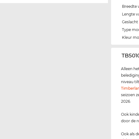
Breedte 
Lengte v
Geslacht
Type mo
Kleur m
‌TB501
Alleen he
beledigin
niveau ti
Timberla
seizoen z
2026.
Ook kinde
door de r
Ook als 