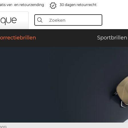
atis ver- en retourzending
30 dagen retourrecht
orrectiebrillen
Sportbrillen
001)