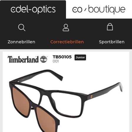
0
Zonnebrillen
Correctiebrillen
Sportbrillen
TB50105
Junior
001