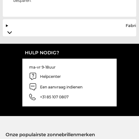
besparen.
Fabrik
HULP NODIG?
ma-vr 9-18uur
Helpcenter
Een aanvraag indienen
+31 85 107 0807
Onze populairste zonnebrillenmerken