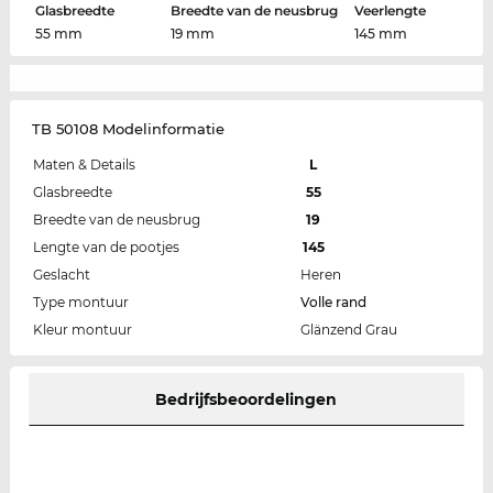
Glasbreedte
Breedte van de neusbrug
Veerlengte
55 mm
19 mm
145 mm
TB 50108 Modelinformatie
Maten & Details
L
Glasbreedte
55
Breedte van de neusbrug
19
Lengte van de pootjes
145
Geslacht
Heren
Type montuur
Volle rand
Kleur montuur
Glänzend Grau
Bedrijfsbeoordelingen