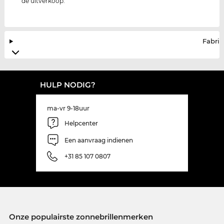
de uitverkoop.
Fabrik
HULP NODIG?
ma-vr 9-18uur
Helpcenter
Een aanvraag indienen
+31 85 107 0807
Onze populairste zonnebrillenmerken