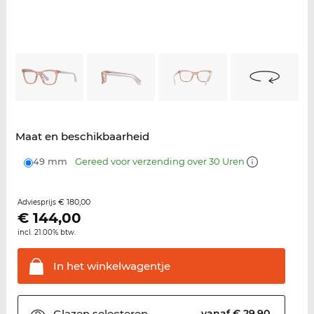
Maat en beschikbaarheid
49 mm
Gereed voor verzending over 30 Uren
€ 180,00
Adviesprijs
€
144,00
incl. 21.00% btw.
In het
winkelwagentje
Glazen
selecteren
vanaf € 29,90