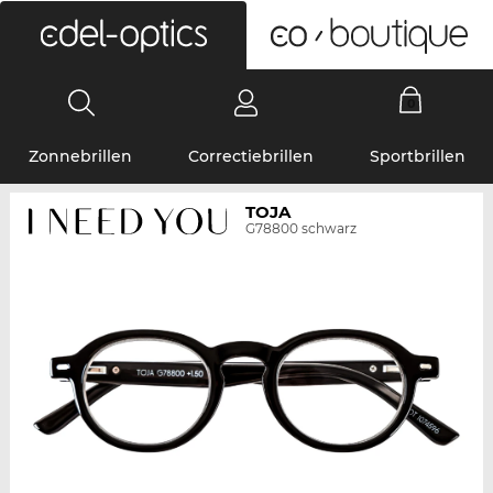
0
Zonnebrillen
Correctiebrillen
Sportbrillen
TOJA
G78800 schwarz