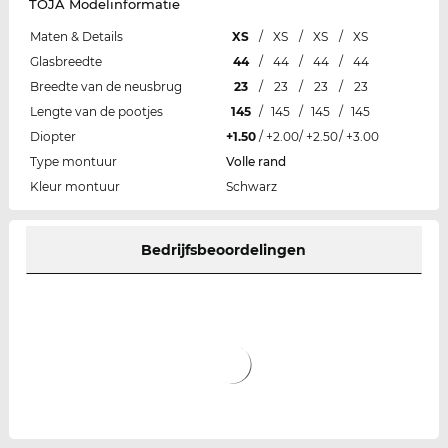
TOJA Modelinformatie
Maten & Details
XS
/
XS
/
XS
/
XS
Glasbreedte
44
/
44
/
44
/
44
Breedte van de neusbrug
23
/
23
/
23
/
23
Lengte van de pootjes
145
/
145
/
145
/
145
Diopter
+1.50
/
+2.00
/
+2.50
/
+3.00
Type montuur
Volle rand
Kleur montuur
Schwarz
Bedrijfsbeoordelingen