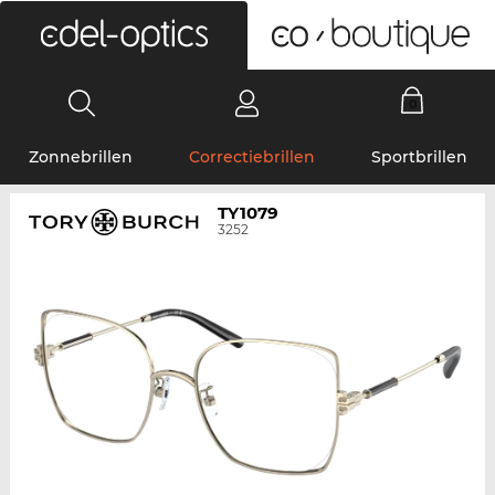
0
Zonnebrillen
Correctiebrillen
Sportbrillen
TY1079
3252