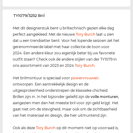
‌TY1079/3252 Bril
Met dit designerstuk bent u briltechnisch gezien elke dag
perfect aangekleed. Met de nieuwe
Tory Burch
laat u zien
dat u een trendsetter bent. Voor het lopende seizoen zet het
gerenommeerde label met haar collectie de toon voor
2024. Een andere kleur zou eigenlijk beter bij uw favoriete
outfit staan? Check ook de andere stijlen van der TY1079 in
ons assortiment van 2023 en 2024
Tory Burch
.
Het brilmontuur is speciaal voor
power
vrouwen
ontworpen. Een aantrekkelijk design en de
uitgesprokenheid onderstrepen de klassieke chicheid.
Brillen zijn in. In het bijzonder geliefd zijn de
volle monturen
,
aangezien men dan het meeste bril voor zijn geld krijgt. Het
gaat niet om de stevigheid, maar ook om de zichtbaarheid
van het materiaal en design, die hier uitmuntend zijn.
Ook als deze
Tory Burch
op dit moment niet op voorraad is,