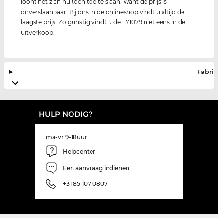
loont het zich nu toch toe te slaan. Want de prijs is
onverslaanbaar. Bij ons in de onlineshop vindt u altijd de
laagste prijs. Zo gunstig vindt u de TY1079 niet eens in de
uitverkoop.
Fabrik
HULP NODIG?
ma-vr 9-18uur
Helpcenter
Een aanvraag indienen
+31 85 107 0807