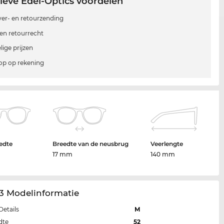
ieve Edel-Optics voordelen
 ver- en retourzending
en retourrecht
lige prijzen
p op rekening
edte
Breedte van de neusbrug
Veerlengte
17 mm
140 mm
3 Modelinformatie
Details
M
dte
52