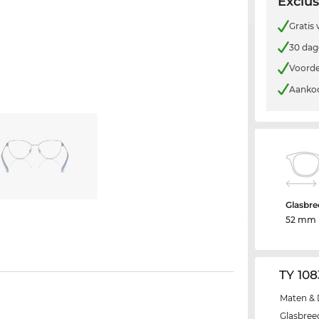
Exclus
Gratis
30 dag
Voorde
Aankoo
Glasbre
52 mm
TY 108
Maten & 
Glasbree