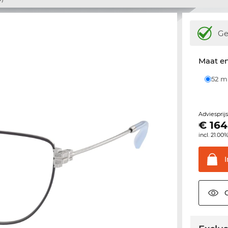
Ge
Maat e
52 
Adviesprij
€
164
incl. 21.00