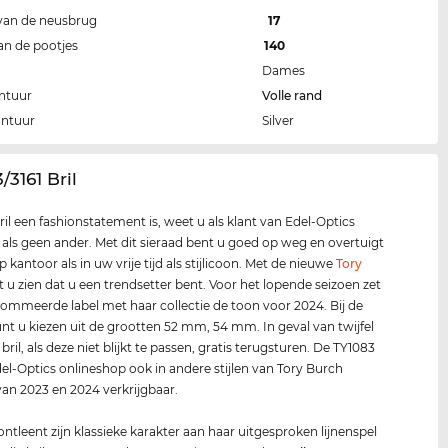
van de neusbrug
17
an de pootjes
140
Dames
ntuur
Volle rand
ontuur
Silver
/3161 Bril
ril een fashionstatement is, weet u als klant van Edel-Optics
k als geen ander. Met dit sieraad bent u goed op weg en overtuigt
 kantoor als in uw vrije tijd als stijlicoon. Met de nieuwe
Tory
t u zien dat u een trendsetter bent. Voor het lopende seizoen zet
ommeerde label met haar collectie de toon voor 2024. Bij de
nt u kiezen uit de grootten 52 mm, 54 mm. In geval van twijfel
bril, als deze niet blijkt te passen, gratis terugsturen. De TY1083
Edel-Optics onlineshop ook in andere stijlen van Tory Burch
 van 2023 en 2024 verkrijgbaar.
 ontleent zijn klassieke karakter aan haar uitgesproken lijnenspel