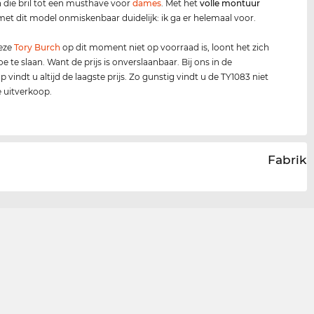
die bril tot een musthave voor
dames
. Met het
volle montuur
et dit model onmiskenbaar duidelijk: ik ga er helemaal voor.
deze
Tory Burch
op dit moment niet op voorraad is, loont het zich
e te slaan. Want de prijs is onverslaanbaar. Bij ons in de
 vindt u altijd de laagste prijs. Zo gunstig vindt u de TY1083 niet
e uitverkoop.
Fabrika