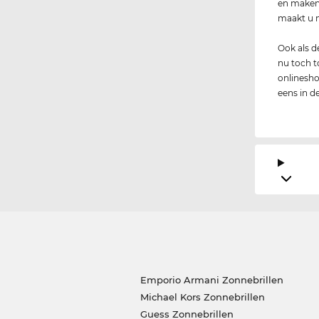
en maken 
maakt u m
Ook als 
nu toch to
onlineshop
eens in d
Emporio Armani Zonnebrillen
Michael Kors Zonnebrillen
Guess Zonnebrillen