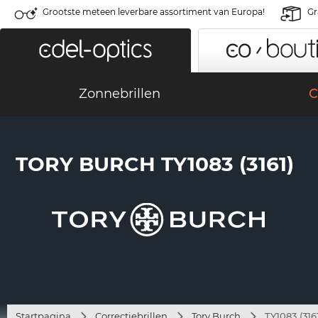
Grootste meteen leverbare assortiment van Europa!
Gr
Zonnebrillen
C
TORY BURCH TY1083 (3161)
Startpagina
Correctiebrillen
Tory Burch
TY1083 (316