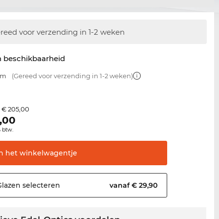
reed voor verzending in 1-2 weken
n beschikbaarheid
mm
(Gereed voor verzending in 1-2 weken)
€ 205,00
s
,00
% btw.
In het
winkelwagentje
Glazen
selecteren
vanaf € 29,90