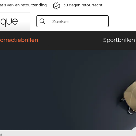
atis ver- en retourzending
30 dagen retourrecht
orrectiebrillen
Sportbrillen
1)