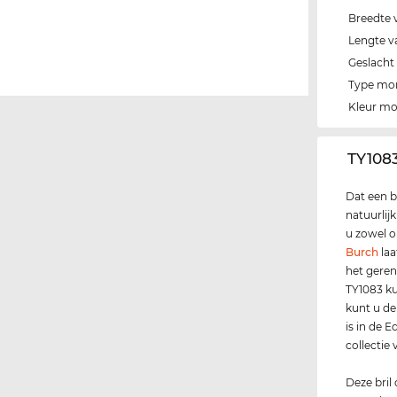
Breedte 
Lengte v
Geslacht
Type mo
Kleur m
‌TY1083
Dat een b
natuurlij
u zowel op
Burch
laa
het geren
TY1083 ku
kunt u de 
is in de 
collectie
Deze bril