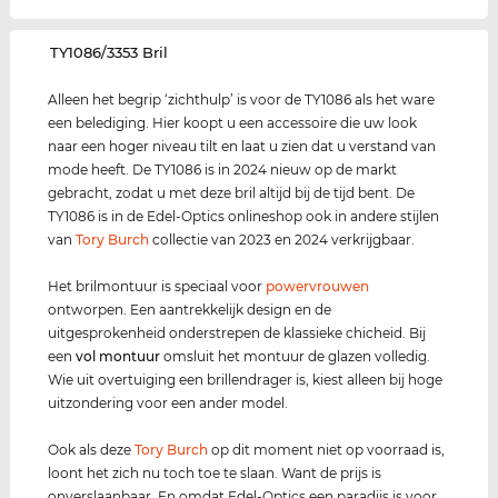
‌TY1086/3353 Bril
Alleen het begrip ‘zichthulp’ is voor de TY1086 als het ware
een belediging. Hier koopt u een accessoire die uw look
naar een hoger niveau tilt en laat u zien dat u verstand van
mode heeft. De TY1086 is in 2024 nieuw op de markt
gebracht, zodat u met deze bril altijd bij de tijd bent. De
TY1086 is in de Edel-Optics onlineshop ook in andere stijlen
van
Tory Burch
collectie van 2023 en 2024 verkrijgbaar.
Het brilmontuur is speciaal voor
power
vrouwen
ontworpen. Een aantrekkelijk design en de
uitgesprokenheid onderstrepen de klassieke chicheid. Bij
een
vol montuur
omsluit het montuur de glazen volledig.
Wie uit overtuiging een brillendrager is, kiest alleen bij hoge
uitzondering voor een ander model.
Ook als deze
Tory Burch
op dit moment niet op voorraad is,
loont het zich nu toch toe te slaan. Want de prijs is
onverslaanbaar. En omdat Edel-Optics een paradijs is voor