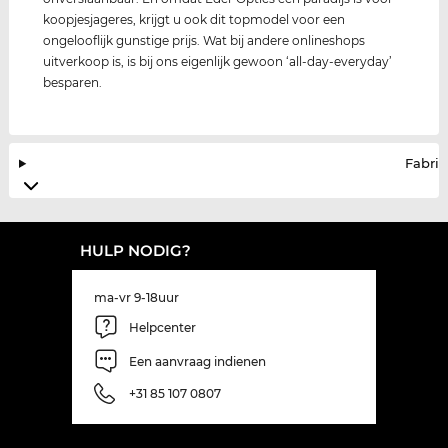
koopjesjageres, krijgt u ook dit topmodel voor een
ongelooflijk gunstige prijs. Wat bij andere onlineshops
uitverkoop is, is bij ons eigenlijk gewoon ‘all-day-everyday’
besparen.
Fabrik
HULP NODIG?
ma-vr 9-18uur
Helpcenter
Een aanvraag indienen
+31 85 107 0807