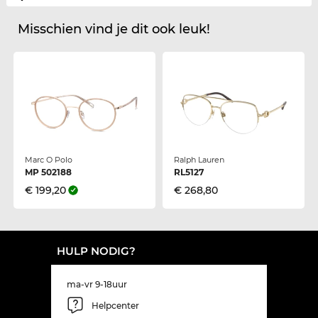
Misschien vind je dit ook leuk!
Marc O Polo
Ralph Lauren
MP 502188
RL5127
€ 199,20
€ 268,80
HULP NODIG?
ma-vr 9-18uur
Helpcenter