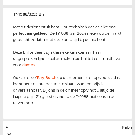
‌TY1088/3353 Bril
Met dit designerstuk bent u briltechnisch gezien elke dag
perfect aangekleed. De TY1088 is in 2024 nieuw op de markt
gebracht, zodat u met deze bril altijd bij de tijd bent.
Deze bril ontleent zijn klassieke karakter aan haar
uitgesproken lijnenspel en maken die bril tot een musthave
voor
dames
.
Ook als deze
Tory Burch
op dit moment niet op voorraad is,
loont het zich nu toch toe te slaan. Want de prijs is
onverslaanbaar. Bij ons in de onlineshop vindt u altijd de
laagste prijs. Zo gunstig vindt u de TY1088 niet eens in de
uitverkoop.
Fabrik