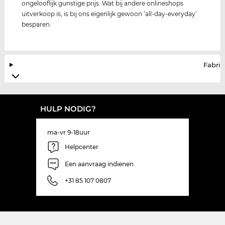
ongelooflijk gunstige prijs. Wat bij andere onlineshops
uitverkoop is, is bij ons eigenlijk gewoon ‘all-day-everyday’
besparen.
Fabrik
HULP NODIG?
ma-vr 9-18uur
Helpcenter
Een aanvraag indienen
+31 85 107 0807