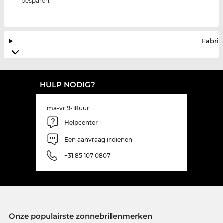
besparen.
Fabrik
HULP NODIG?
ma-vr 9-18uur
Helpcenter
Een aanvraag indienen
+31 85 107 0807
Onze populairste zonnebrillenmerken