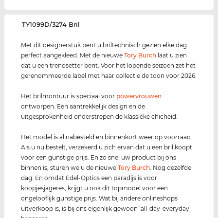
‌TY1099D/3274 Bril
Met dit designerstuk bent u briltechnisch gezien elke dag
perfect aangekleed. Met de nieuwe
Tory Burch
laat u zien
dat u een trendsetter bent. Voor het lopende seizoen zet het
gerenommeerde label met haar collectie de toon voor 2026.
Het brilmontuur is speciaal voor
power
vrouwen
ontworpen. Een aantrekkelijk design en de
uitgesprokenheid onderstrepen de klassieke chicheid.
Het model is al nabesteld en binnenkort weer op voorraad.
Als u nu bestelt, verzekerd u zich ervan dat u een bril koopt
voor een gunstige prijs. En zo snel uw product bij ons
binnen is, sturen we u de nieuwe
Tory Burch
. Nog dezelfde
dag. En omdat Edel-Optics een paradijs is voor
koopjesjageres, krijgt u ook dit topmodel voor een
ongelooflijk gunstige prijs. Wat bij andere onlineshops
uitverkoop is, is bij ons eigenlijk gewoon ‘all-day-everyday’