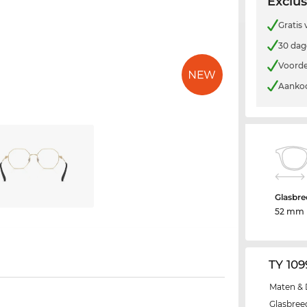
Exclus
Gratis
30 dag
Voorde
Aankoo
Glasbre
52 mm
TY 10
Maten & 
Glasbree