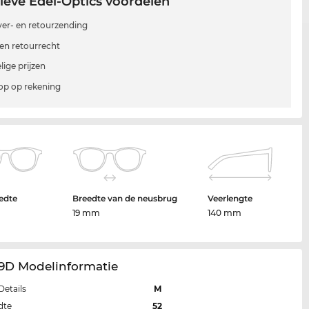
ieve Edel-Optics voordelen
 ver- en retourzending
en retourrecht
lige prijzen
p op rekening
edte
Breedte van de neusbrug
Veerlengte
19 mm
140 mm
99D Modelinformatie
Details
M
dte
52