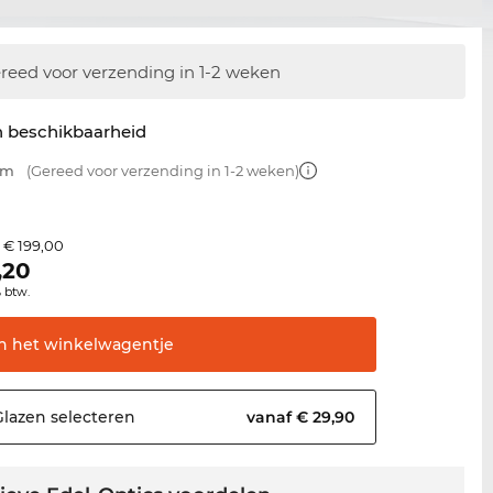
reed voor verzending in 1-2 weken
n beschikbaarheid
mm
(Gereed voor verzending in 1-2 weken)
€ 199,00
s
,20
% btw.
In het
winkelwagentje
Glazen
selecteren
vanaf € 29,90