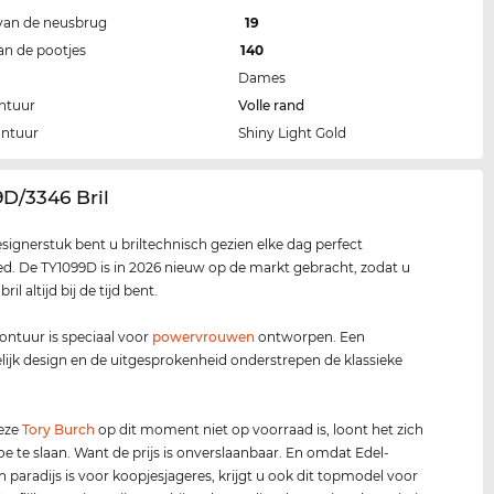
van de neusbrug
19
an de pootjes
140
Dames
ntuur
Volle rand
ontuur
Shiny Light Gold
9D/3346 Bril
esignerstuk bent u briltechnisch gezien elke dag perfect
d. De TY1099D is in 2026 nieuw op de markt gebracht, zodat u
ril altijd bij de tijd bent.
ontuur is speciaal voor
power
vrouwen
ontworpen. Een
lijk design en de uitgesprokenheid onderstrepen de klassieke
deze
Tory Burch
op dit moment niet op voorraad is, loont het zich
oe te slaan. Want de prijs is onverslaanbaar. En omdat Edel-
n paradijs is voor koopjesjageres, krijgt u ook dit topmodel voor