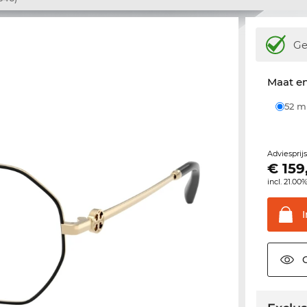
Ge
Maat e
52 
Adviesprij
€
159
incl. 21.00