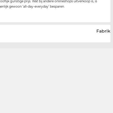
oflijk gunstige prijs. Wat bij andere onlineshops uitverkoop is, is
igenlijk gewoon ‘all-day-everyday’ besparen.
Fabrika