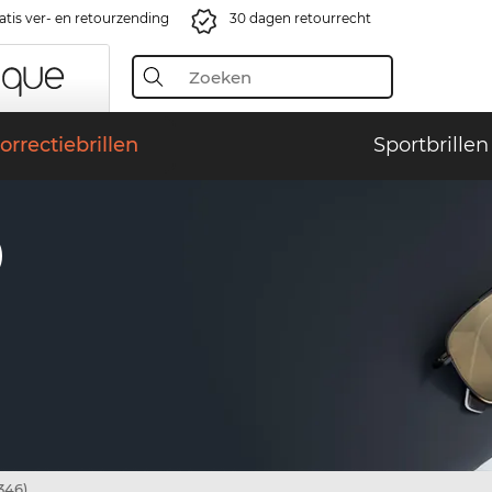
atis ver- en retourzending
30 dagen retourrecht
orrectiebrillen
Sportbrillen
)
346)