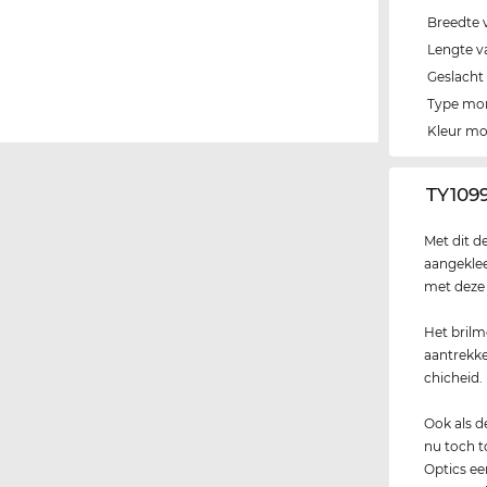
Breedte 
Lengte v
Geslacht
Type mo
Kleur m
‌TY109
Met dit d
aangeklee
met deze b
Het brilm
aantrekke
chicheid.
Ook als 
nu toch t
Optics ee