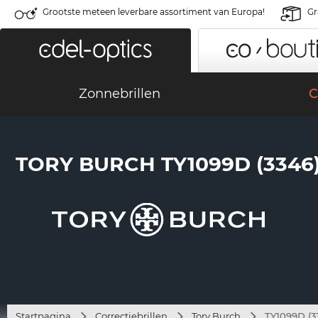
Grootste meteen leverbare assortiment van Europa!
Gr
Zonnebrillen
C
TORY BURCH TY1099D (3346
Startpagina
Correctiebrillen
Tory Burch
TY1099D (3