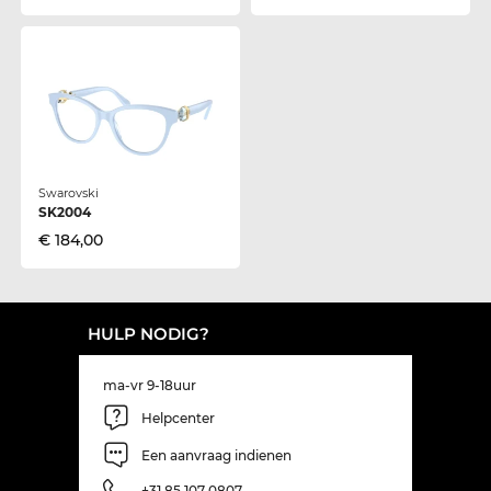
Swarovski
SK2004
€ 184,00
HULP NODIG?
ma-vr 9-18uur
Helpcenter
Een aanvraag indienen
+31 85 107 0807