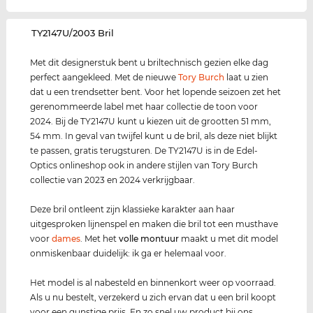
‌TY2147U/2003 Bril
Met dit designerstuk bent u briltechnisch gezien elke dag
perfect aangekleed. Met de nieuwe
Tory Burch
laat u zien
dat u een trendsetter bent. Voor het lopende seizoen zet het
gerenommeerde label met haar collectie de toon voor
2024. Bij de TY2147U kunt u kiezen uit de grootten 51 mm,
54 mm. In geval van twijfel kunt u de bril, als deze niet blijkt
te passen, gratis terugsturen. De TY2147U is in de Edel-
Optics onlineshop ook in andere stijlen van Tory Burch
collectie van 2023 en 2024 verkrijgbaar.
Deze bril ontleent zijn klassieke karakter aan haar
uitgesproken lijnenspel en maken die bril tot een musthave
voor
dames
. Met het
volle montuur
maakt u met dit model
onmiskenbaar duidelijk: ik ga er helemaal voor.
Het model is al nabesteld en binnenkort weer op voorraad.
Als u nu bestelt, verzekerd u zich ervan dat u een bril koopt
voor een gunstige prijs. En zo snel uw product bij ons