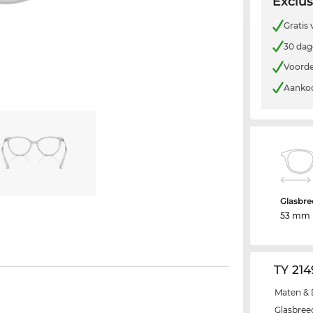
Exclus
Gratis
30 dag
Voorde
Aankoo
Glasbre
53 mm
TY 21
Maten & 
Glasbree