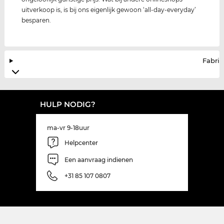
uitverkoop is, is bij ons eigenlijk gewoon ‘all-day-everyday’
besparen.
Fabrik
HULP NODIG?
ma-vr 9-18uur
Helpcenter
Een aanvraag indienen
+31 85 107 0807