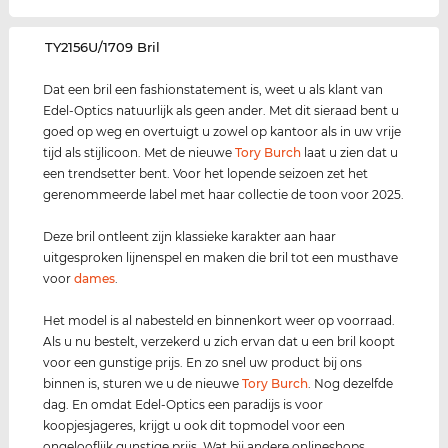
‌TY2156U/1709 Bril
Dat een bril een fashionstatement is, weet u als klant van
Edel-Optics natuurlijk als geen ander. Met dit sieraad bent u
goed op weg en overtuigt u zowel op kantoor als in uw vrije
tijd als stijlicoon. Met de nieuwe
Tory Burch
laat u zien dat u
een trendsetter bent. Voor het lopende seizoen zet het
gerenommeerde label met haar collectie de toon voor 2025.
Deze bril ontleent zijn klassieke karakter aan haar
uitgesproken lijnenspel en maken die bril tot een musthave
voor
dames
.
Het model is al nabesteld en binnenkort weer op voorraad.
Als u nu bestelt, verzekerd u zich ervan dat u een bril koopt
voor een gunstige prijs. En zo snel uw product bij ons
binnen is, sturen we u de nieuwe
Tory Burch
. Nog dezelfde
dag. En omdat Edel-Optics een paradijs is voor
koopjesjageres, krijgt u ook dit topmodel voor een
ongelooflijk gunstige prijs. Wat bij andere onlineshops