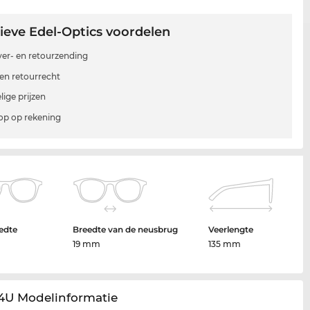
ieve Edel-Optics voordelen
 ver- en retourzending
en retourrecht
lige prijzen
p op rekening
edte
Breedte van de neusbrug
Veerlengte
19 mm
135 mm
64U Modelinformatie