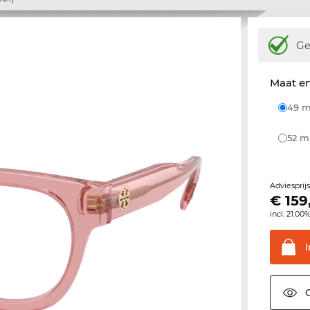
Ge
Maat e
49
52 
Adviesprij
€
159
incl. 21.00