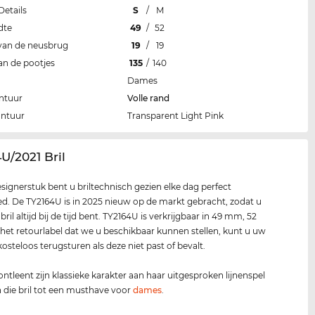
Details
S
/
M
dte
49
/
52
van de neusbrug
19
/
19
an de pootjes
135
/
140
Dames
ntuur
Volle rand
ontuur
Transparent Light Pink
4U/2021 Bril
esignerstuk bent u briltechnisch gezien elke dag perfect
d. De TY2164U is in 2025 nieuw op de markt gebracht, zodat u
ril altijd bij de tijd bent. TY2164U is verkrijgbaar in 49 mm, 52
et retourlabel dat we u beschikbaar kunnen stellen, kunt u uw
d kosteloos terugsturen als deze niet past of bevalt.
 ontleent zijn klassieke karakter aan haar uitgesproken lijnenspel
die bril tot een musthave voor
dames
.