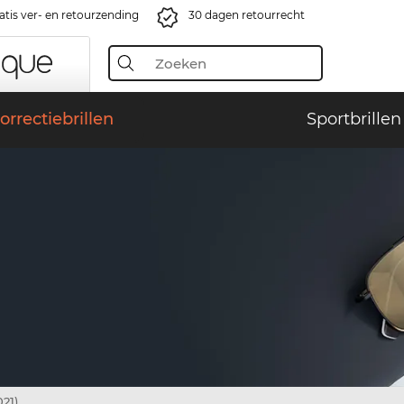
atis ver- en retourzending
30 dagen retourrecht
orrectiebrillen
Sportbrillen
21)