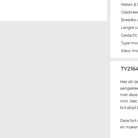
Maten & 
Glasbree
Breedte 
Lengte v
Geslacht
Type mo
Kleur m
‌TY216
Met dit d
aangeklee
met deze b
mm. Met h
bril altij
Deze bril
en maken 