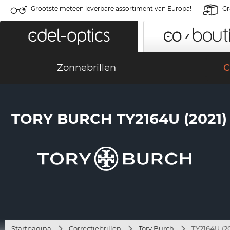
Grootste meteen leverbare assortiment van Europa!
Gr
Zonnebrillen
C
TORY BURCH TY2164U (2021)
Startpagina
Correctiebrillen
Tory Burch
TY2164U (20