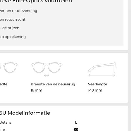
ieve Edel-Optics voordelen
 ver- en retourzending
en retourrecht
lige prijzen
p op rekening
edte
Breedte van de neusbrug
Veerlengte
16 mm
140 mm
15U Modelinformatie
Details
L
dte
55