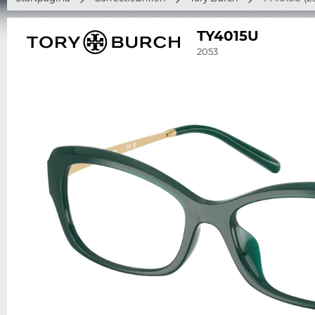
TY4015U
2053