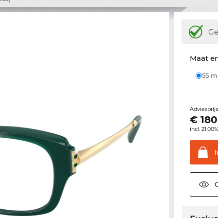
Ge
Maat e
55 
Adviesprij
€
180
incl. 21.00