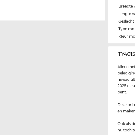
Breedte 
Lengte v
Geslacht
Type mo
Kleur m
‌TY401
Alleen he
beledigin
niveau ti
2025 nieu
bent.
Deze bril
en maken 
Ook als 
nu toch t