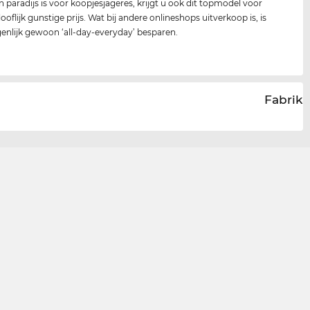
n paradijs is voor koopjesjageres, krijgt u ook dit topmodel voor
oflijk gunstige prijs. Wat bij andere onlineshops uitverkoop is, is
igenlijk gewoon ‘all-day-everyday’ besparen.
Fabrika