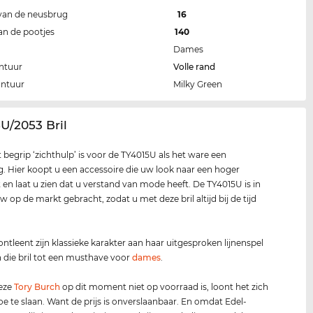
van de neusbrug
16
an de pootjes
140
Dames
ntuur
Volle rand
ontuur
Milky Green
5U/2053 Bril
t begrip ‘zichthulp’ is voor de TY4015U als het ware een
g. Hier koopt u een accessoire die uw look naar een hoger
lt en laat u zien dat u verstand van mode heeft. De TY4015U is in
w op de markt gebracht, zodat u met deze bril altijd bij de tijd
 ontleent zijn klassieke karakter aan haar uitgesproken lijnenspel
die bril tot een musthave voor
dames
.
deze
Tory Burch
op dit moment niet op voorraad is, loont het zich
oe te slaan. Want de prijs is onverslaanbaar. En omdat Edel-