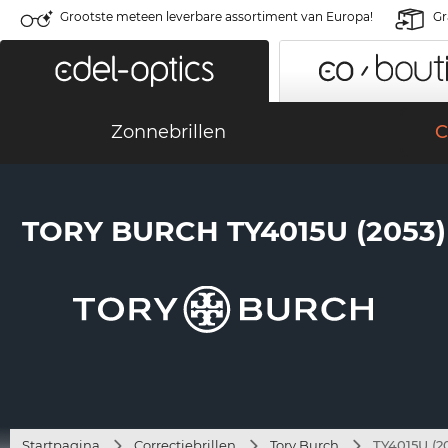
Grootste meteen leverbare assortiment van Europa!
Gr
Zonnebrillen
C
TORY BURCH TY4015U (2053)
Startpagina
Correctiebrillen
Tory Burch
TY4015U (2