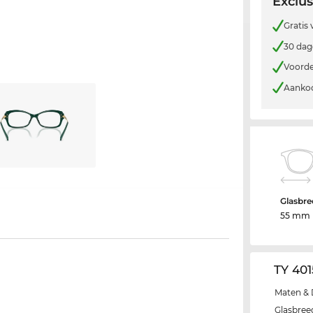
Exclus
Gratis
30 dag
Voorde
Aankoo
Glasbre
55 mm
TY 40
Maten & 
Glasbree