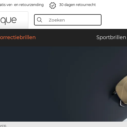
atis ver- en retourzending
30 dagen retourrecht
orrectiebrillen
Sportbrillen
053)