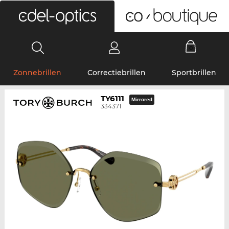
0
Zonnebrillen
Correctiebrillen
Sportbrillen
TY6111
Mirrored
334371