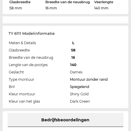
Glasbreedte
Breedte van de neusbrug
Veerlengte
58 mm
16 mm
140 mm
TY 6111 Modelinformatie
Maten & Details
L
Glasbreedte
58
Breedte van de neusbrug
16
Lengte van de pootjes
140
Geslacht
Dames
Type montuur
Montuur zonder rand
Bril
Spiegelend
Kleur montuur
Shiny Gold
Kleur van het glas
Dark Green
Bedrijfsbeoordelingen