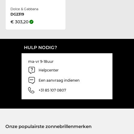
Dolce & Gabbana
DG2319
€ 303,20
HULP NODIG?
ma-vr 9-18uur
Helpcenter
Een aanvraag indienen
+31 85 107 0807
Onze populairste zonnebrillenmerken