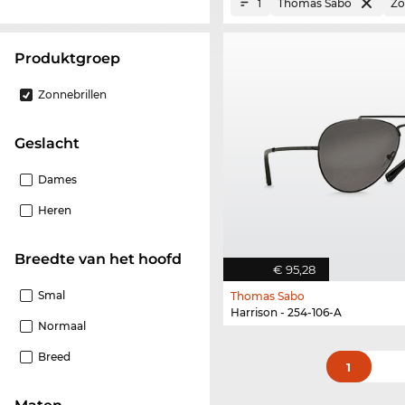
Thomas Sabo
Zo
1
Produktgroep
Zonnebrillen
Geslacht
Dames
Heren
Breedte van het hoofd
€ 95,28
Smal
Thomas Sabo
Harrison - 254-106-A
Normaal
Breed
1