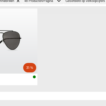
nnebrillen
31 %