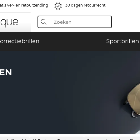
atis ver- en retourzending
30 dagen retourrecht
orrectiebrillen
Sportbrillen
LEN