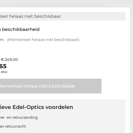
el helaas niet beschikbaar
n beschikbaarheid
mm
(Momenteel helaas niet beschikbaar)
€ 249,00
s
,65
% btw.
Momenteel helaas niet
beschikbaar
ieve Edel-Optics voordelen
 ver- en retourzending
en retourrecht