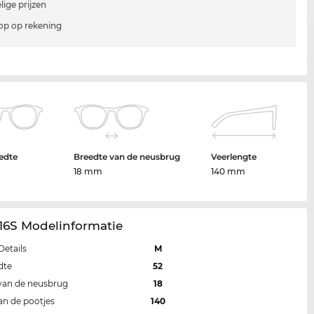
lige prijzen
p op rekening
edte
Breedte van de neusbrug
Veerlengte
18 mm
140 mm
16S Modelinformatie
Details
M
dte
52
van de neusbrug
18
an de pootjes
140