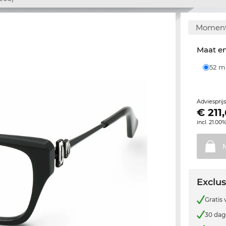
Momente
Maat e
52 
Adviesprij
€
211
incl. 21.00
Exclus
Gratis
30 dag