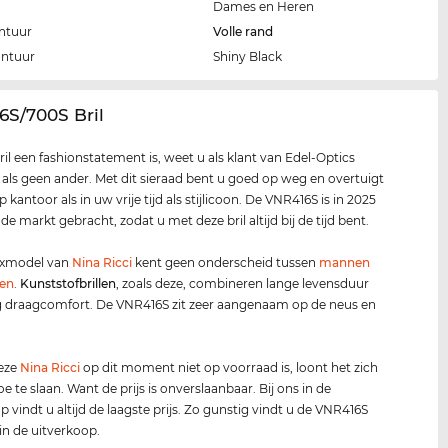
Dames en Heren
ntuur
Volle rand
ontuur
Shiny Black
6S/700S Bril
ril een fashionstatement is, weet u als klant van Edel-Optics
k als geen ander. Met dit sieraad bent u goed op weg en overtuigt
 kantoor als in uw vrije tijd als stijlicoon. De VNR416S is in 2025
e markt gebracht, zodat u met deze bril altijd bij de tijd bent.
exmodel van
Nina Ricci
kent geen onderscheid tussen
mannen
en
.
Kunststof
brillen
, zoals deze, combineren lange levensduur
 draagcomfort. De VNR416S zit zeer aangenaam op de neus en
deze
Nina Ricci
op dit moment niet op voorraad is, loont het zich
e te slaan. Want de prijs is onverslaanbaar. Bij ons in de
p vindt u altijd de laagste prijs. Zo gunstig vindt u de VNR416S
 in de uitverkoop.