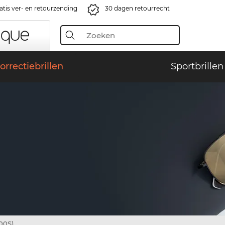
atis ver- en retourzending
30 dagen retourrecht
orrectiebrillen
Sportbrillen
00S)