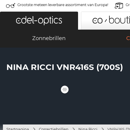
Grootste meteen leverbare assortiment van Europa!
Gr
Zonnebrillen
C
NINA RICCI VNR416S (700S)
Startpagina
Correctiebrillen
Nina Ricci
VNR416S (7