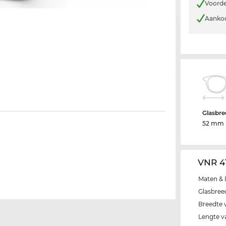
Voorde
Aankoo
Glasbre
52 mm
VNR 4
Maten & 
Glasbree
Breedte 
Lengte v