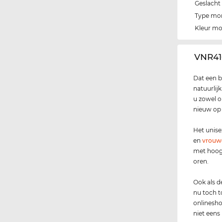
Geslacht
Type mo
Kleur m
‌VNR41
Dat een b
natuurlij
u zowel op
nieuw op d
Het unis
en
vrouw
met hoog
oren.
Ook als 
nu toch to
onlinesho
niet eens