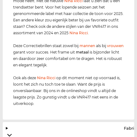
mode heeft. Met de nieuwe
Nina Ricci
laat u zien dat u een
trendsetter bent. Voor het lopende seizoen zet het
gerenommeerde label met haar collectie de toon voor 2025.
Een andere kleur zou eigenlijk beter bij uw favoriete outfit
staan? Check ook de andere stijlen van der VNR417 in ons
assortiment van 2024 en 2025
Nina Ricci
.
Deze Correctiebrillen staat zowel bij
mannen
als bij
vrouwen
garant voor succes. Het frame uit
metaal
is bijzonder licht
en daardoor zeer comfortabel om te dragen. Het is robuust
en elegant tegelijk.
Ook als deze
Nina Ricci
op dit moment niet op voorraad is,
loont het zich nu toch toe te slaan. Want de prijs is
onverslaanbaar. Bij ons in de onlineshop vindt u altijd de
laagste prijs. Zo gunstig vindt u de VNR417 niet eens in de
uitverkoop.
Fabrik