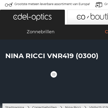
Grootste meteen leverbare assortiment van Europa!
Gr
Zonnebrillen
C
NINA RICCI VNR419 (0300)
Startpagina
Correctiebrillen
Nina Ricci
VNR419 (03