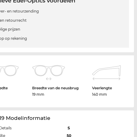
ieve Edel-Optics voordelen
 ver- en retourzending
en retourrecht
lige prijzen
p op rekening
edte
Breedte van de neusbrug
Veerlengte
19 mm
140 mm
19 Modelinformatie
Details
S
dte
50