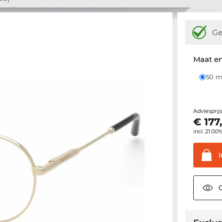
Ge
Maat e
50
Adviesprij
€
177
incl. 21.00