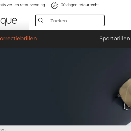
atis ver- en retourzending
30 dagen retourrecht
orrectiebrillen
Sportbrillen
00)