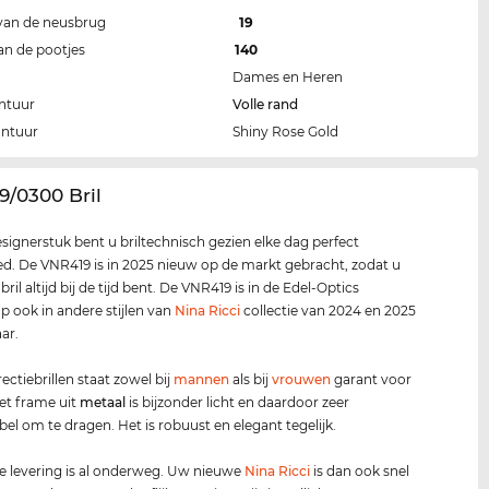
van de neusbrug
19
an de pootjes
140
Dames en Heren
ntuur
Volle rand
ontuur
Shiny Rose Gold
9/0300 Bril
esignerstuk bent u briltechnisch gezien elke dag perfect
d. De VNR419 is in 2025 nieuw op de markt gebracht, zodat u
ril altijd bij de tijd bent. De VNR419 is in de Edel-Optics
p ook in andere stijlen van
Nina Ricci
collectie van 2024 en 2025
ar.
ectiebrillen staat zowel bij
mannen
als bij
vrouwen
garant voor
et frame uit
metaal
is bijzonder licht en daardoor zeer
el om te dragen. Het is robuust en elegant tegelijk.
 levering is al onderweg. Uw nieuwe
Nina Ricci
is dan ook snel