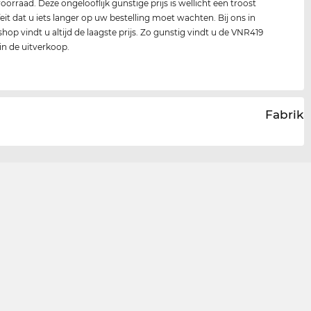
oorraad. Deze ongelooflijk gunstige prijs is wellicht een troost
feit dat u iets langer op uw bestelling moet wachten. Bij ons in
shop vindt u altijd de laagste prijs. Zo gunstig vindt u de VNR419
 in de uitverkoop.
Fabrika