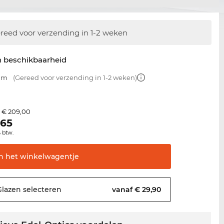
reed voor verzending in 1-2 weken
n beschikbaarheid
 mm
(Gereed voor verzending in 1-2 weken)
€ 209,00
s
,65
% btw.
In het
winkelwagentje
Glazen
selecteren
vanaf € 29,90