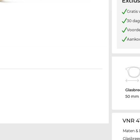
Exclus
Gratis
30 dag
Voorde
Aankoo
Glasbre
50 mm
VNR 4
Maten & 
Glasbree