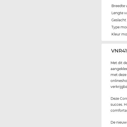
Breedte 
Lengte v
Geslacht
Type mo
Kleur m
‌VNR41
Met dit d
aangeklee
met deze b
onlinesho
verkrijgba
Deze Corr
succes. H
comfortab
De nieuwe