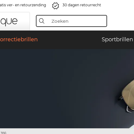
atis ver- en retourzending
30 dagen retourrecht
orrectiebrillen
Sportbrillen
39)