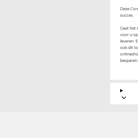
Deze Corr
succes.
Gaat het 
voor u op
leveren. 
ook dit t
onlinesho
besparen