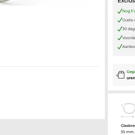
Exclus
Nog
1
V
Gratis
30 dag
Voorde
Aankoo
Gega
uren
Glasbre
55 mm