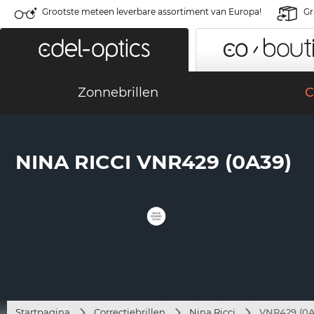
Grootste meteen leverbare assortiment van Europa!
Gr
Zonnebrillen
C
NINA RICCI VNR429 (0A39)
Startpagina
Correctiebrillen
Nina Ricci
VNR429 (0A