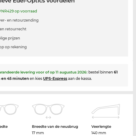
ieve Edel-Optics voordelen
NR429 op voorraad
 ver- en retourzending
en retourrecht
lige prijzen
p op rekening
randeerde levering voor of op
11 augustus 2026
:
bestel binnen
61
 en 45 minuten
en kies
UPS-Express
aan de kassa.
edte
Breedte van de neusbrug
Veerlengte
17 mm
140 mm