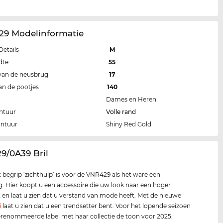
29 Modelinformatie
Details
M
dte
55
van de neusbrug
17
an de pootjes
140
Dames en Heren
ntuur
Volle rand
ontuur
Shiny Red Gold
9/0A39 Bril
t begrip ‘zichthulp’ is voor de VNR429 als het ware een
g. Hier koopt u een accessoire die uw look naar een hoger
lt en laat u zien dat u verstand van mode heeft. Met de nieuwe
i
laat u zien dat u een trendsetter bent. Voor het lopende seizoen
erenommeerde label met haar collectie de toon voor 2025.