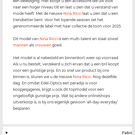
een belediging. Hier koopt u een accessoire die uw look
naar een hoger niveau tilt en laat u zien dat u verstand van
mode heeft. Met de nieuwe
Nina Ricci
laat u zien dat u een
trendsetter bent. Voor het lopende seizoen zet het
gerenommeerde label met haar collectie de toon voor 2025.
Dit model van
Nina Ricci
is een multi-talent en staat zowel
mannen
als
vrouwen
goed.
Het model is al nabesteld en binnenkort weer op voorraad.
Als u nu bestelt, verzekerd u zich ervan dat u een bril koopt
voor een gunstige prijs. En zo snel uw product bij ons
binnen is, sturen we u de nieuwe
Nina Ricci
. Nog dezelfde
dag. En omdat Edel-Optics een paradijs is voor
koopjesjageres, krijgt u ook dit topmodel voor een
ongelooflijk gunstige prijs. Wat bij andere onlineshops
uitverkoop is, is bij ons eigenlijk gewoon ‘all-day-everyday’
besparen.
Fabrik