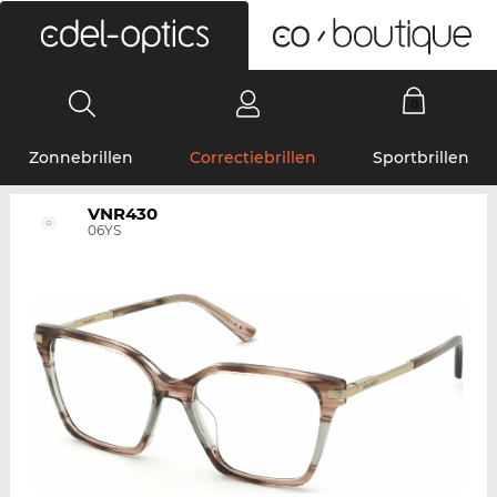
0
Zonnebrillen
Correctiebrillen
Sportbrillen
VNR430
06YS