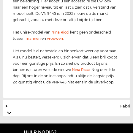
een belediging. Hier koopt u een accessoire die uw look
naar een hoger niveau tilt en laat u zien dat u verstand van
mode heeft. De VNR445 is in 2025 nieuw op de markt
gebracht, zodat u met deze bril altijd bij de tijd bent.
Het unisexmodel van
Nina Ricci
kent geen onderscheid
tussen
mannen
en
vrouwen
.
Het model is al nabesteld en binnenkort weer op voorraad.
Als u nu bestelt, verzekerd u zich ervan dat u een bril koopt
voor een gunstige prijs. En zo snel uw product bij ons
binnen is, sturen we u de nieuwe
Nina Ricci
. Nog dezelfde
dag. Bij ons in de onlineshop vindt u altijd de laagste prijs.
Zo gunstig vindt u de VNR445 niet eens in de uitverkoop.
Fabrik
HULP NODIG?