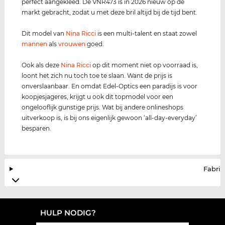
perfect aangekleed. De VNR473 is in 2026 nieuw op de
markt gebracht, zodat u met deze bril altijd bij de tijd bent.
Dit model van
Nina Ricci
is een multi-talent en staat zowel
mannen
als
vrouwen
goed.
Ook als deze
Nina Ricci
op dit moment niet op voorraad is,
loont het zich nu toch toe te slaan. Want de prijs is
onverslaanbaar. En omdat Edel-Optics een paradijs is voor
koopjesjageres, krijgt u ook dit topmodel voor een
ongelooflijk gunstige prijs. Wat bij andere onlineshops
uitverkoop is, is bij ons eigenlijk gewoon ‘all-day-everyday’
besparen.
Fabrik
HULP NODIG?