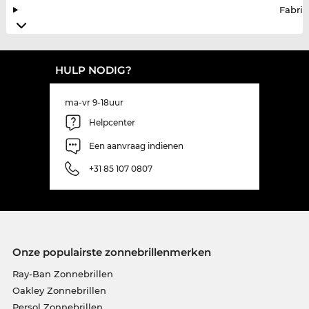
Fabrik
HULP NODIG?
ma-vr 9-18uur
Helpcenter
Een aanvraag indienen
+31 85 107 0807
Onze populairste zonnebrillenmerken
Ray-Ban Zonnebrillen
Oakley Zonnebrillen
Persol Zonnebrillen