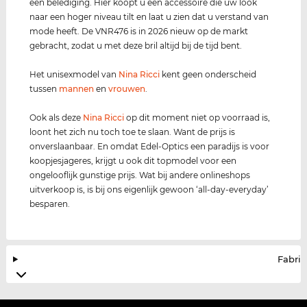
een belediging. Hier koopt u een accessoire die uw look
naar een hoger niveau tilt en laat u zien dat u verstand van
mode heeft. De VNR476 is in 2026 nieuw op de markt
gebracht, zodat u met deze bril altijd bij de tijd bent.
Het unisexmodel van
Nina Ricci
kent geen onderscheid
tussen
mannen
en
vrouwen
.
Ook als deze
Nina Ricci
op dit moment niet op voorraad is,
loont het zich nu toch toe te slaan. Want de prijs is
onverslaanbaar. En omdat Edel-Optics een paradijs is voor
koopjesjageres, krijgt u ook dit topmodel voor een
ongelooflijk gunstige prijs. Wat bij andere onlineshops
uitverkoop is, is bij ons eigenlijk gewoon ‘all-day-everyday’
besparen.
Fabrik