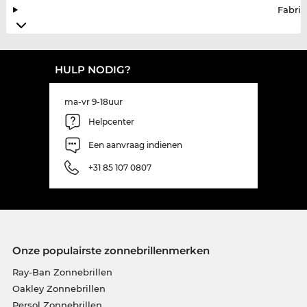
Fabrik
HULP NODIG?
ma-vr 9-18uur
Helpcenter
Een aanvraag indienen
+31 85 107 0807
Onze populairste zonnebrillenmerken
Ray-Ban Zonnebrillen
Oakley Zonnebrillen
Persol Zonnebrillen