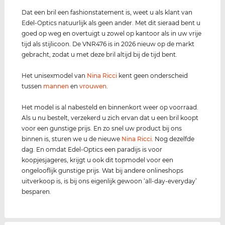
Dat een bril een fashionstatement is, weet u als klant van
Edel-Optics natuurlijk als geen ander. Met dit sieraad bent u
goed op weg en overtuigt u zowel op kantoor als in uw vrije
tijd als stijlicoon. De VNR476 is in 2026 nieuw op de markt
gebracht, zodat u met deze bril altijd bij de tijd bent.
Het unisexmodel van
Nina Ricci
kent geen onderscheid
tussen
mannen
en
vrouwen
.
Het model is al nabesteld en binnenkort weer op voorraad.
Als u nu bestelt, verzekerd u zich ervan dat u een bril koopt
voor een gunstige prijs. En zo snel uw product bij ons
binnen is, sturen we u de nieuwe
Nina Ricci
. Nog dezelfde
dag. En omdat Edel-Optics een paradijs is voor
koopjesjageres, krijgt u ook dit topmodel voor een
ongelooflijk gunstige prijs. Wat bij andere onlineshops
uitverkoop is, is bij ons eigenlijk gewoon ‘all-day-everyday’
besparen.