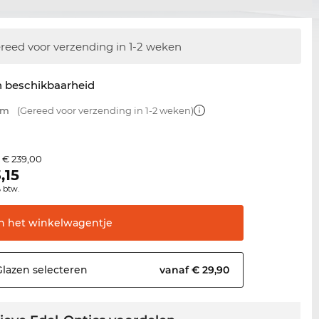
reed voor verzending in 1-2 weken
n beschikbaarheid
mm
(Gereed voor verzending in 1-2 weken)
€ 239,00
s
,15
% btw.
In het
winkelwagentje
Glazen
selecteren
vanaf € 29,90