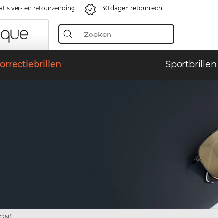
atis ver- en retourzending
30 dagen retourrecht
orrectiebrillen
Sportbrillen
2GN)