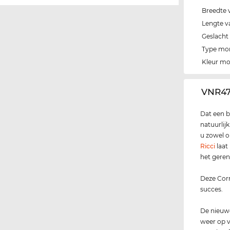
Breedte 
Lengte v
Geslacht
Type mo
Kleur m
‌VNR47
Dat een b
natuurlij
u zowel op
Ricci
laat
het geren
Deze Corr
succes.
De nieuwe
weer op v