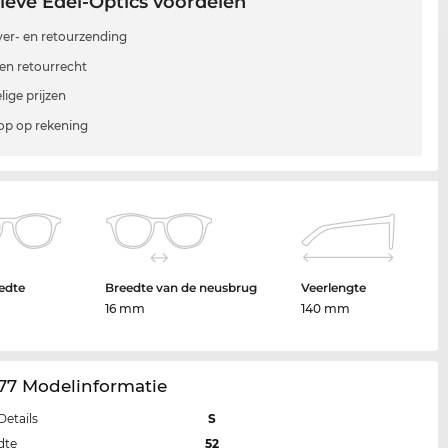
ieve Edel-Optics voordelen
 ver- en retourzending
en retourrecht
lige prijzen
p op rekening
edte
Breedte van de neusbrug
Veerlengte
16 mm
140 mm
77 Modelinformatie
Details
S
dte
52