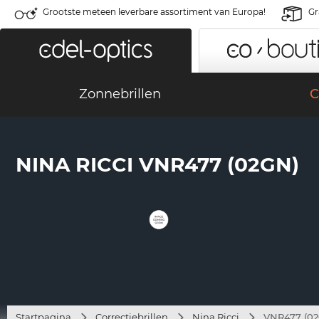
Grootste meteen leverbare assortiment van Europa!
Gr
Zonnebrillen
C
NINA RICCI VNR477 (02GN)
Startpagina
Correctiebrillen
Nina Ricci
VNR477 (0