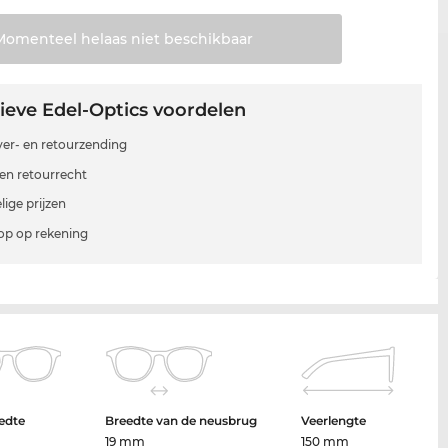
Momenteel helaas niet
beschikbaar
ieve Edel-Optics voordelen
 ver- en retourzending
en retourrecht
lige prijzen
p op rekening
edte
Breedte van de neusbrug
Veerlengte
19 mm
150 mm