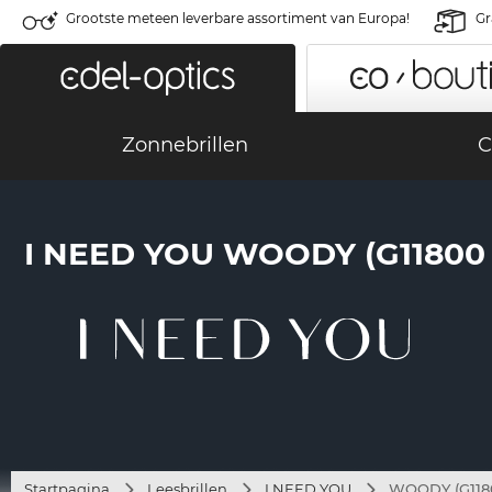
Grootste meteen leverbare assortiment van Europa!
Gr
Zonnebrillen
C
I NEED YOU WOODY (G1180
Startpagina
Leesbrillen
I NEED YOU
WOODY (G118