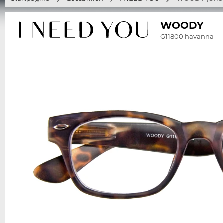
WOODY
G11800 havanna