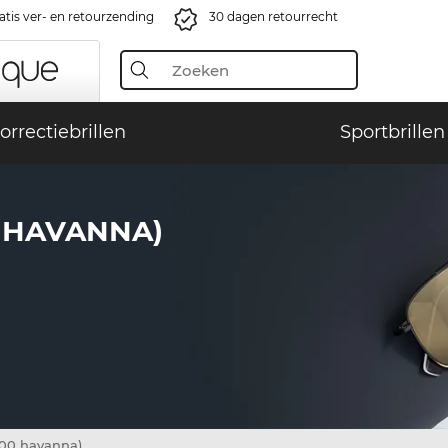
atis ver- en retourzending
30 dagen retourrecht
orrectiebrillen
Sportbrillen
0 HAVANNA)
00 havanna)