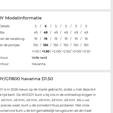
 Modelinformatie
Details
S
/
S
/
S
/
S
/
S
/
S
dte
49
/
49
/
49
/
49
/
49
/
49
van de neusbrug
19
/
19
/
19
/
19
/
19
/
19
an de pootjes
150
/
150
/
150
/
150
/
150
/
150
+1.00
/
+1.50
/
+2.00
/
+2.50
/
+3.00
/
+3.50
ntuur
Volle rand
ontuur
Havanna
Y/G11800 havanna D1.50
is in 2026 nieuw op de markt gebracht, zodat u met deze bril
 de tijd bent. De WOODY kunt u bij ons in de onlineshop krijgen in
n 49 mm, 49 mm, 49 mm, 49 mm, 49 mm, 49 mm. Als u uw
 precies weet, kunt u de zonnebril thuis proberen. Met onze
tourservice kunt u de bril gemakkelijk terugsturen als de maat