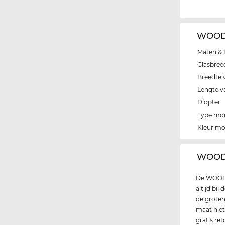
WOODY
Maten & 
Glasbree
Breedte 
Lengte v
Diopter
Type mo
Kleur m
‌WOOD
De WOODY 
altijd bij
de grote
maat niet
gratis re