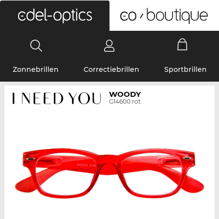
0
Zonnebrillen
Correctiebrillen
Sportbrillen
WOODY
G14600 rot