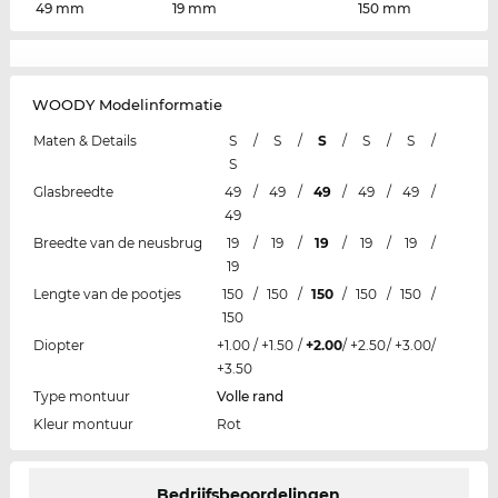
49 mm
19 mm
150 mm
WOODY Modelinformatie
Maten & Details
S
/
S
/
S
/
S
/
S
/
S
Glasbreedte
49
/
49
/
49
/
49
/
49
/
49
Breedte van de neusbrug
19
/
19
/
19
/
19
/
19
/
19
Lengte van de pootjes
150
/
150
/
150
/
150
/
150
/
150
Diopter
+1.00
/
+1.50
/
+2.00
/
+2.50
/
+3.00
/
+3.50
Type montuur
Volle rand
Kleur montuur
Rot
Bedrijfsbeoordelingen