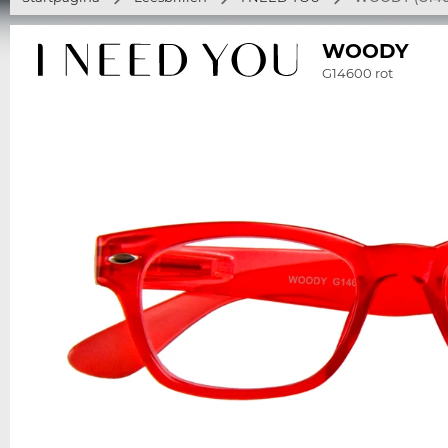
WOODY
G14600 rot