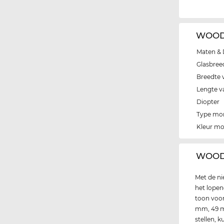
WOODY
Maten & 
Glasbree
Breedte 
Lengte v
Diopter
Type mo
Kleur m
‌WOOD
Met de n
het lopen
toon voo
mm, 49 m
stellen, k