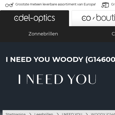
Grootste meteen leverbare assortiment van Europa!
Gr
Zonnebrillen
C
I NEED YOU WOODY (G14600
Startpagina
Leesbrillen
I NEED YOU
WOODY (G1460