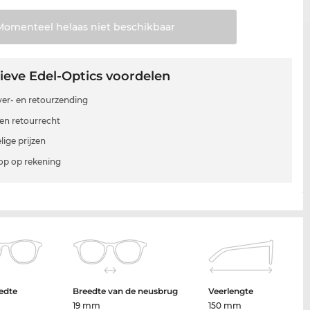
Momenteel helaas niet
beschikbaar
ieve Edel-Optics voordelen
 ver- en retourzending
en retourrecht
lige prijzen
p op rekening
edte
Breedte van de neusbrug
Veerlengte
19 mm
150 mm