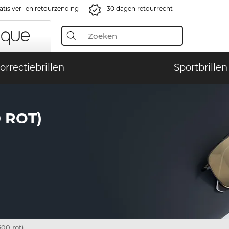
atis ver- en retourzending
30 dagen retourrecht
orrectiebrillen
Sportbrillen
 ROT)
0 rot)