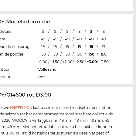
 Modelinformatie
Details
S
/
S
/
S
/
S
/
S
/
S
dte
49
/
49
/
49
/
49
/
49
/
49
van de neusbrug
19
/
19
/
19
/
19
/
19
/
19
an de pootjes
150
/
150
/
150
/
150
/
150
/
150
+1.00
/
+1.50
/
+2.00
/
+2.50
/
+3.00
/
+3.50
ntuur
Volle rand
ontuur
Rot
Y/G14600 rot D3.00
ieuwe
I NEED YOU
laat u zien dat u een trendsetter bent. Voor
de seizoen zet het gerenommeerde label met haar collectie de
r 2026. WOODY is verkrijgbaar in 49 mm, 49 mm, 49 mm, 49
m, 49 mm. Met het retourlabel dat we u beschikbaar kunnen
unt u uw bril altijd kosteloos terugsturen als deze niet past of